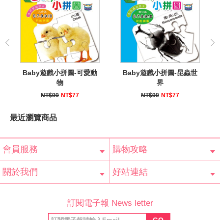
Baby遊戲小拼圖-可愛動
Baby遊戲小拼圖-昆蟲世
物
界
NT$99
NT$77
NT$99
NT$77
最近瀏覽商品
會員服務
購物攻略
會員辨法
客服信箱
隱私條款
網站導覽
常見問題
購物說明
訂單查詢
關於我們
好站連結
公司簡介
最新消息
版權聲明
產品保固
等家寶寶社會
LINE官方帳號
Facebook 粉
訂閱電子報 News letter
福利協會
絲專頁