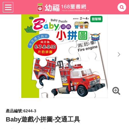
書籍分齡
適用年齡
0-3歲
熱門：
忍者兔
ㄅㄆㄇ學習
桌遊
掛圖
手指按按
拼圖
練習本
積木
黏土
有聲
3D立體書
繪本讀本
最強王
next
產品編號:6244-3
Baby遊戲小拼圖-交通工具