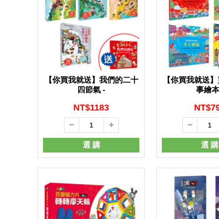
【你買我就送】我們的二十
【你買我就送】
四節氣 -
事繪本 
NT$
1183
NT$
7
選 購
選 購