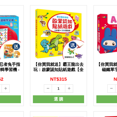
忍者兔手指
【你買我就送】霸王龍出去
【你買我就
輯學習機 -
玩：啟蒙認知貼紙遊戲【全
磁鐵單字
套8冊】 -
52
NT$
315
N
選 購