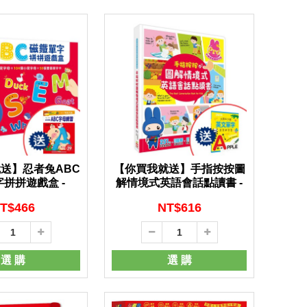
送】忍者兔ABC
【你買我就送】手指按按圖
拼拼遊戲盒 -
解情境式英語會話點讀書 -
T$
466
NT$
616
選 購
選 購