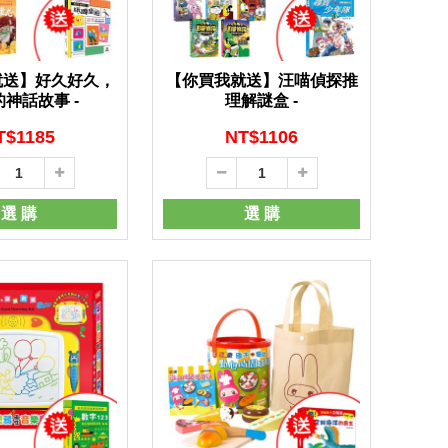
就送】好久好久，
【你買我就送】汪喵偵探推
神話故事 -
理解謎盒 -
T$
1185
NT$
1106
選 購
選 購