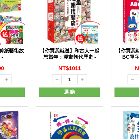
剪紙藝術故
【你買我就送】和古人一起
【你買我
-
想當年：漫畫朝代歷史 -
BC單字
90
NT$
1011
N
選 購