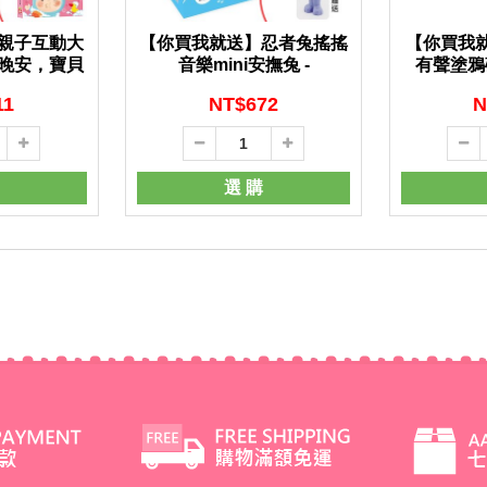
親子互動大
【你買我就送】忍者兔搖搖
【你買我就
晚安，寶貝
音樂mini安撫兔 -
有聲塗鴉
11
NT$
672
N
選 購