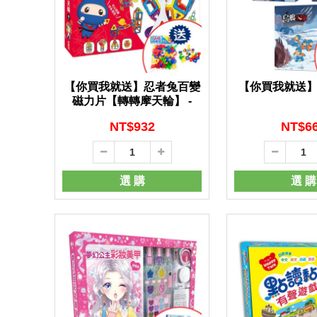
【你買我就送】忍者兔百變
【你買我就送】
磁力片【轉轉摩天輪】 -
NT$
932
NT$
6
選 購
選 購