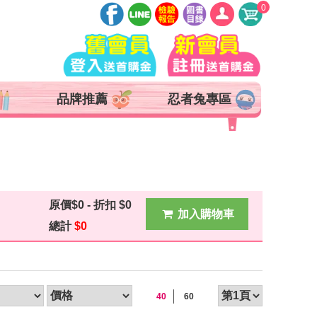
0
登入
註冊
會員中心
品牌推薦
忍者兔專區
查詢訂單
追蹤清單
抵用券 x 0 張
原價
$0 - 折扣 $0
加入購物車
總計
$
0
40
60