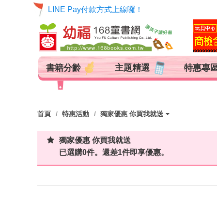
【貨到付款代收手續費調整公告】
LINE Pay付款方式上線囉！
書籍分齡
主題精選
特惠專
首頁
特惠活動
獨家優惠 你買我就送
開學預備起
獨家優惠 你買我就送
KID's BAR 首選驚喜包 超
今日破盤價
小福幣
獨家優惠 你買我就送
值優惠
已選購
0
件。還差
1
件即享優惠。