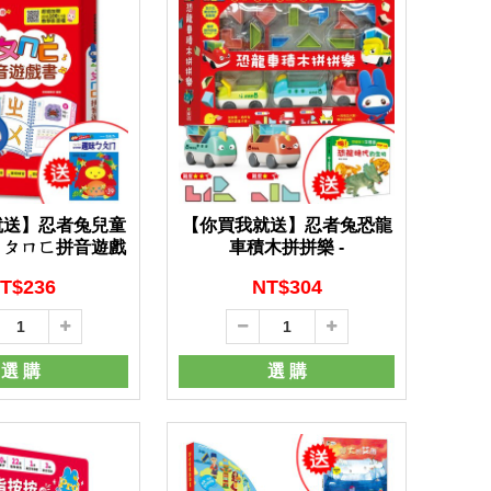
就送】忍者兔兒童
【你買我就送】忍者兔恐龍
ㄅㄆㄇㄈ拼音遊戲
車積木拼拼樂 -
書 -
T$
236
NT$
304
選 購
選 購