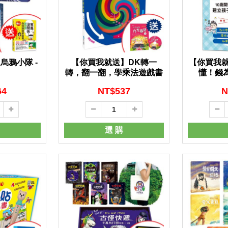
烏鴉小隊 -
【你買我就送】DK轉一
【你買我
轉，翻一翻，學乘法遊戲書
懂！錢為
-
64
NT$
537
N
選 購