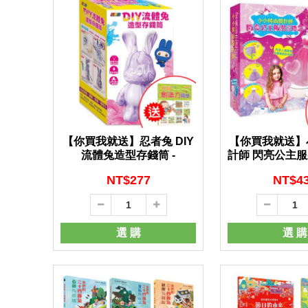
【你買我就送】忍者兔 DIY
【你買我就送】
流體兔造型存錢筒 -
計師 閃亮公主
-
NT$
277
NT$
4
選 購
選 購