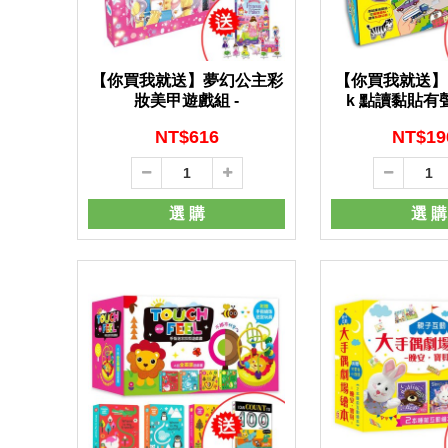
【你買我就送】夢幻公主彩
【你買我就送】Ha
妝美甲遊戲組 -
k 點讀黏貼有
NT$
616
NT$
19
選 購
選 購