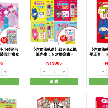
小小時尚設
【你買我就送】忍者兔&蠟
【你買我
服裝設計禮盒
筆先生：Ｎ次擦寫書 -
學正音：
35
NT$
885
N
選 購