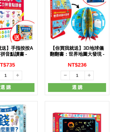
就送】手指按按A
【你買我就送】3D地球儀
拼音點讀書 -
翻翻書：世界地圖大發現 -
T$
735
NT$
236
選 購
選 購