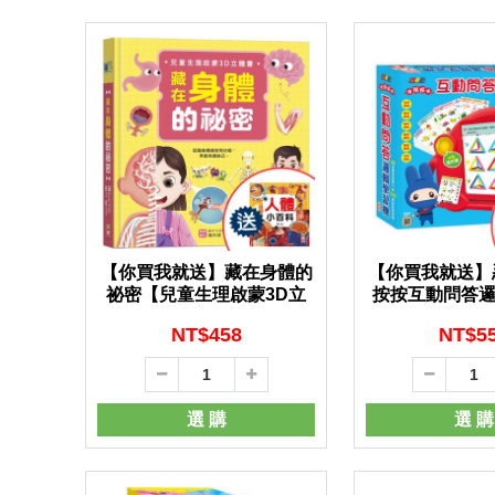
【你買我就送】藏在身體的
【你買我就送】
祕密【兒童生理啟蒙3D立
按按互動問答邏
體書】 -
NT$
458
NT$
5
選 購
選 購