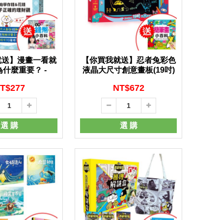
就送】漫畫一看就
【你買我就送】忍者兔彩色
什麼重要？ -
液晶大尺寸創意畫板(19吋)
-
T$
277
NT$
672
選 購
選 購