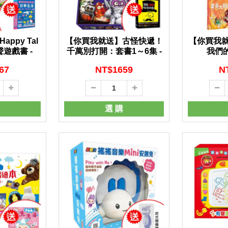
ppy Tal
【你買我就送】古怪快遞！
【你買我
聲遊戲書 -
千萬別打開：套書1～6集 -
我們的
67
NT$
1659
N
選 購