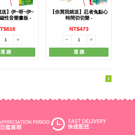
送】伊~呀~伊~
【你買我就送】忍者兔點心
磁性音樂畫板 -
時間切切樂 -
T$
616
NT$
473
選 購
選 購
1