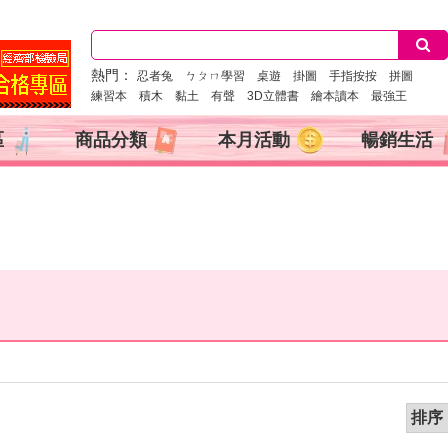
熱門：
忍者兔
ㄅㄆㄇ學習
桌遊
掛圖
手指按按
拼圖
練習本
積木
黏土
有聲
3D立體書
繪本讀本
最強王
區
商品分類
本月活動
暢銷生活