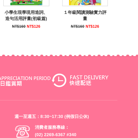
小學生現學現用造詞、
１年級閱讀測驗實力評
造句活用評量(初級篇)
量
NT$160
NT$126
NT$160
NT$126
週一至週五：8:30~17:30 (例假日公休)
消費者服務專線：
(02) 2269-6367 #340