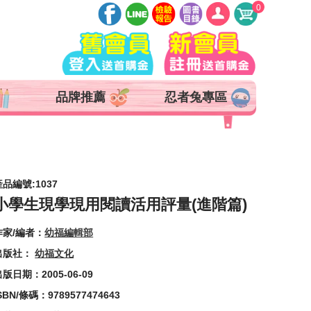
0
登入
註冊
會員中心
品牌推薦
忍者兔專區
查詢訂單
追蹤清單
抵用券 x 0 張
產品編號:1037
小學生現學現用閱讀活用評量(進階篇)
作家/編者：
幼福編輯部
出版社：
幼福文化
版日期：2005-06-09
SBN/條碼：9789577474643