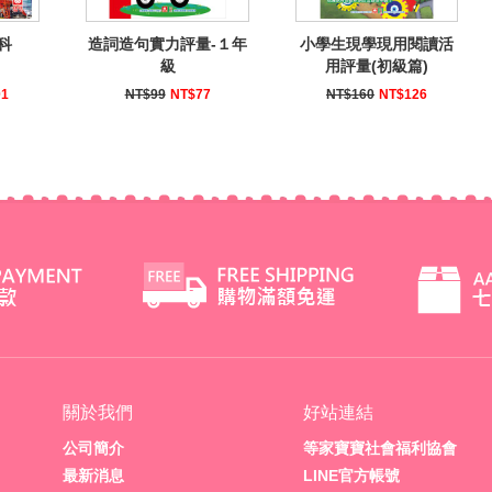
科
造詞造句實力評量-１年
小學生現學現用閱讀活
級
用評量(初級篇)
01
NT$99
NT$77
NT$160
NT$126
關於我們
好站連結
公司簡介
等家寶寶社會福利協會
最新消息
LINE官方帳號