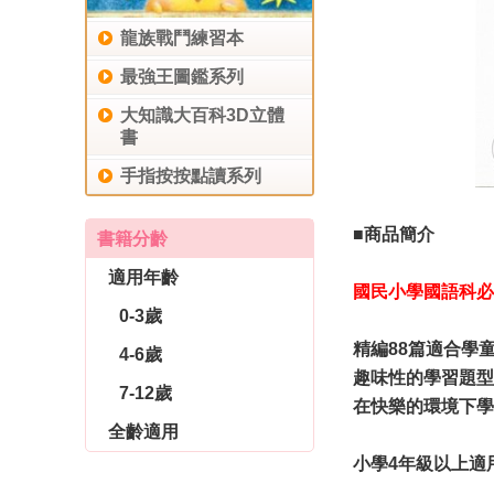
龍族戰鬥練習本
最強王圖鑑系列
大知識大百科3D立體
書
手指按按點讀系列
■商品簡介
書籍分齡
適用年齡
國民小學國語科必
0-3歲
精編88篇適合學
4-6歲
趣味性的學習題型
7-12歲
​在快樂的環境下
全齡適用
小學4年級以上適
休閒生活
育兒教養
社會圖書