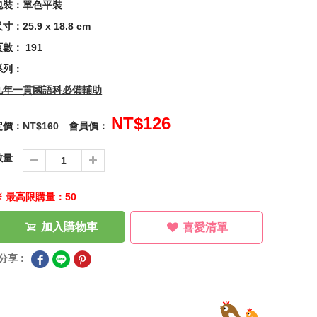
包裝：單色平裝
寸：25.9 x 18.8 cm
頁數： 191
系列：
九年一貫國語科必備輔助
NT$126
定價：
NT$160
會員價：
數量
※ 最高限購量：50
加入購物車
喜愛清單
分享 :