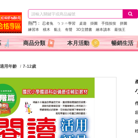
熱門：
忍者兔
ㄅㄆㄇ學習
桌遊
掛圖
手指按按
拼圖
練習本
積木
黏土
有聲
3D立體書
繪本讀本
最強王
區
商品分類
本月活動
暢銷生活
適用年齡
7-12歲
出
I