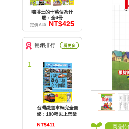
個為什
喵博士的十萬個為什
喵博士的十萬個為
冊
麼：全4冊
麼：全4冊
$425
NT$425
NT$4
定價 640
定價 640
暢銷排行
看更多
1
台灣鐵道車輛完全圖
鑑：180種以上營業
車輛詳盡介紹
NT$411
商品特