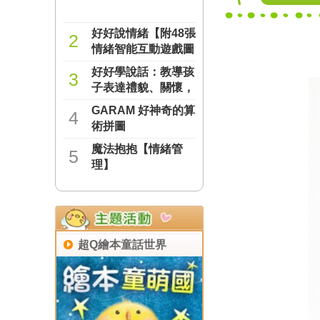
好好說情緒【附48張
2
情緒智能互動遊戲圖
卡】
好好學說話：教導孩
NT$277
3
子表達禮貌、關懷，
避免衝突的溝通方法
GARAM 好神奇的算
NT$237
4
（附18張好人緣互動
術拼圖
遊戲圖卡）
魔法抱抱【情緒管
NT$221
5
理】
NT$221
超Q繪本童話世界