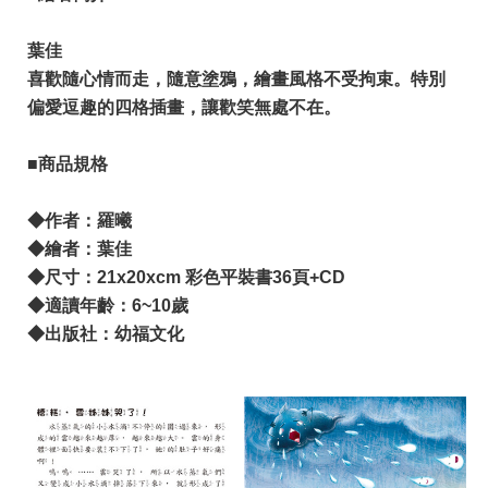
葉佳
喜歡隨心情而走，隨意塗鴉，繪畫風格不受拘束。特別
偏愛逗趣的四格插畫，讓歡笑無處不在。
■商品規格
◆作者：羅曦
◆繪者：葉佳
◆尺寸：21x20xcm 彩色平裝書36頁+CD
◆適讀年齡：6~10歲
◆出版社：幼福文化