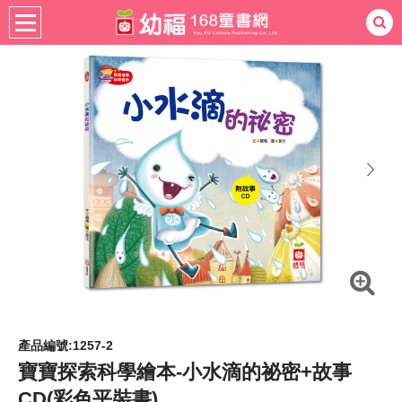
書籍分齡
適用年齡
4-6歲
熱門：
忍者兔
ㄅㄆㄇ學習
桌遊
掛圖
手指按按
拼圖
練習本
積木
黏土
有聲
3D立體書
繪本讀本
最強王
next
產品編號:1257-2
寶寶探索科學繪本-小水滴的祕密+故事
CD(彩色平裝書)