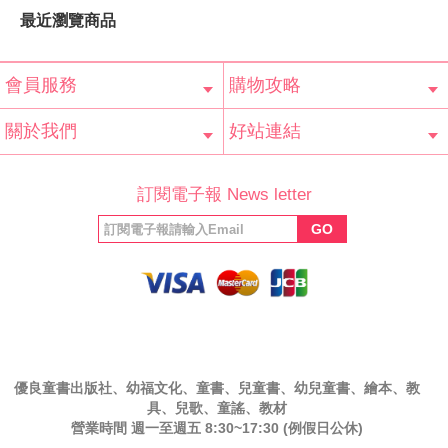
最近瀏覽商品
會員服務
購物攻略
會員辨法
客服信箱
隱私條款
網站導覽
常見問題
購物說明
訂單查詢
關於我們
好站連結
公司簡介
最新消息
版權聲明
產品保固
等家寶寶社會
LINE官方帳號
Facebook 粉
訂閱電子報 News letter
福利協會
絲專頁
GO
優良童書出版社、幼福文化、童書、兒童書、幼兒童書、繪本、教
具、兒歌、童謠、教材
營業時間 週一至週五 8:30~17:30 (例假日公休)