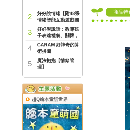
商品特
好好說情緒【附48張
2
情緒智能互動遊戲圖
卡】
好好學說話：教導孩
NT$277
3
子表達禮貌、關懷，
避免衝突的溝通方法
GARAM 好神奇的算
NT$237
4
（附18張好人緣互動
術拼圖
遊戲圖卡）
魔法抱抱【情緒管
NT$221
5
理】
NT$221
超Q繪本童話世界