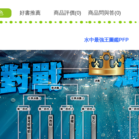
色
好書推薦
商品
評價(0)
商品
問與答
(0)
水中最強王圖鑑PFP