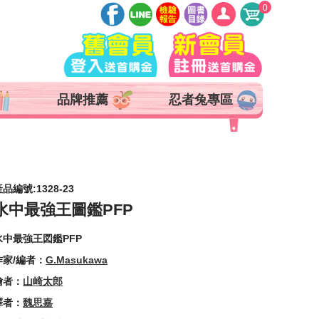
0
登入
註冊
會員中心
品牌推薦
忍者兔專區
查詢訂單
追蹤清單
抵用券 x 0 張
品編號:1328-23
水中最強王圖鑑PFP
水中最強王図鑑PFP
作家/編者：
G.Masukawa
繪者：
山崎太郎
譯者：
魏思嘉