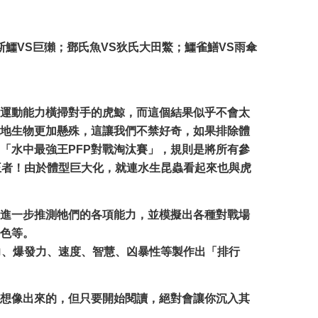
斯鱷VS巨獺；鄧氏魚VS狄氏大田鱉；鱷雀鱔VS雨傘
運動能力橫掃對手的虎鯨，而這個結果似乎不會太
地生物更加懸殊，這讓我們不禁好奇，如果排除體
「水中最強王PFP對戰淘汰賽」，規則是將所有參
王者！由於體型巨大化，就連水生昆蟲看起來也與虎
進一步推測牠們的各項能力，並模擬出各種對戰場
色等。
力、爆發力、速度、智慧、凶暴性等製作出「排行
想像出來的，但只要開始閱讀，絕對會讓你沉入其