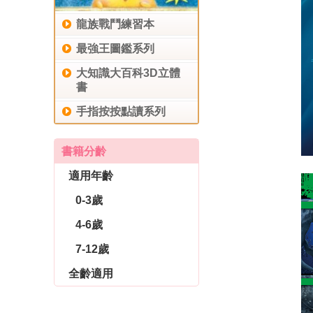
龍族戰鬥練習本
最強王圖鑑系列
大知識大百科3D立體
書
手指按按點讀系列
書籍分齡
適用年齡
0-3歲
4-6歲
7-12歲
全齡適用
休閒生活
育兒教養
社會圖書