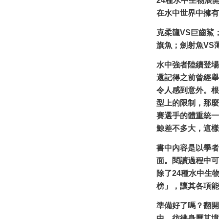
24種水中生物展
在水中世界中擁有
克柔龍VS巨齒鯊
旗魚；劍射魚VS
水中強者陸續登場
還記得之前曾經舉
令人感到意外。根
型上的限制，那麼
賽選手的體重統一
鯨差不多大，這樣
書中內容是以學者
面。閱讀過程中可
除了24種水中生
榜」，讓其各項能
準備好了嗎？翻開
中，彷彿身歷其境