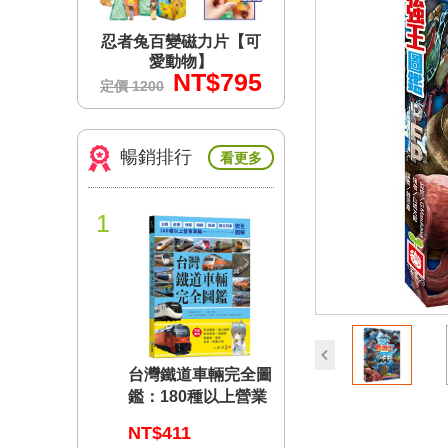
力片【可
忍者兔百變磁力片【可
忍者兔百變磁力片
】
愛動物】
愛動物】
$795
NT$795
NT$7
定價 1200
定價 1200
暢銷排行
看更多
1
prev
台灣鐵道車輛完全圖
鑑：180種以上營業
車輛詳盡介紹
NT$411