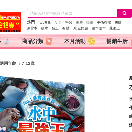
熱門：
忍者兔
ㄅㄆㄇ學習
桌遊
掛圖
手指按按
拼圖
練習本
積木
黏土
有聲
3D立體書
繪本讀本
最強王
區
商品分類
本月活動
暢銷生活
適用年齡
7-12歲
產