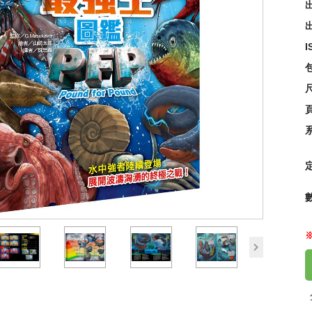
出
【可
I
95
尺
next