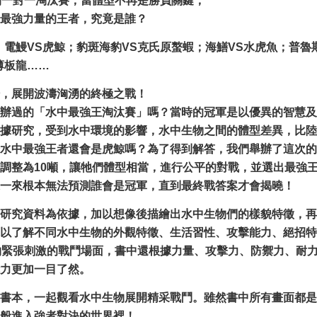
開一對一淘汰賽，當體型不再是勝負關鍵，
最強力量的王者，究竟是誰？
；電鰻VS虎鯨；豹斑海豹VS克氏原螯蝦；海鱔VS水虎魚；普魯
薄板龍……
，展開波濤洶湧的終極之戰！
辦過的「水中最強王淘汰賽」嗎？當時的冠軍是以優異的智慧及
據研究，受到水中環境的影響，水中生物之間的體型差異，比陸
水中最強王者還會是虎鯨嗎？為了得到解答，我們舉辦了這次的
調整為10噸，讓牠們體型相當，進行公平的對戰，並選出最強
一來根本無法預測誰會是冠軍，直到最終戰答案才會揭曉！
研究資料為依據，加以想像後描繪出水中生物們的樣貌特徵，再
以了解不同水中生物的外觀特徵、生活習性、攻擊能力、絕招特
物緊張刺激的戰鬥場面，書中還根據力量、攻擊力、防禦力、耐
力更加一目了然。
書本，一起觀看水中生物展開精采戰鬥。雖然書中所有畫面都是
般進入強者對決的世界裡！