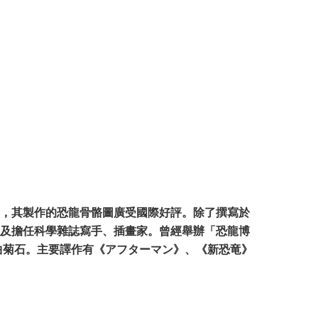
，其製作的恐龍骨骼圖廣受國際好評。除了撰寫於
及擔任科學雜誌寫手、插畫家。曾經舉辦「恐龍博
曲菊石。主要譯作有《アフターマン》、《新恐竜》