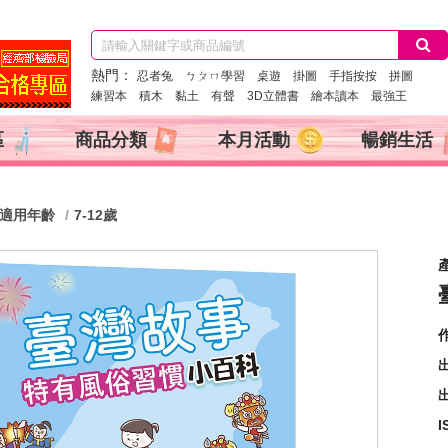
熱門：
忍者兔
ㄅㄆㄇ學習
桌遊
掛圖
手指按按
拼圖
練習本
積木
黏土
有聲
3D立體書
繪本讀本
最強王
區
商品分類
本月活動
暢銷生活
適用年齡
7-12歲
產
出
I