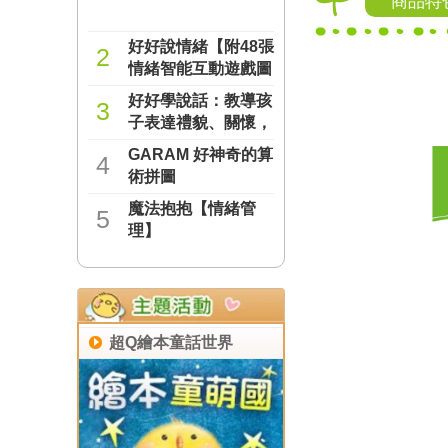
商品特
好好說情緒【附48張
2
情緒智能互動遊戲圖
卡】
好好學說話：教導孩
NT$277
3
子表達禮貌、關懷，
避免衝突的溝通方法
GARAM 好神奇的算
NT$237
4
（附18張好人緣互動
術拼圖
遊戲圖卡）
魔法抱抱【情緒管
NT$221
5
理】
NT$221
超Q繪本童話世界