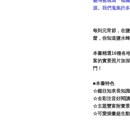
臺灣被稱為「福爾
源。我們蒐集許多
每到元宵節，在鹽
麼，你知道鹽水蜂
本書精選16種各
富的實景照片加深
門！
■本書特色
☆鑑往知來長知識
☆全彩注音好閱讀
☆主題豐富附實景
☆可愛插畫超生動