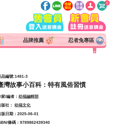
0
登入
註冊
會員中心
品牌推薦
忍者兔專區
查詢訂單
追蹤清單
抵用券 x 0 張
品編號:1481-3
臺灣故事小百科：特有風俗習慣
作家/編者：
幼福編輯部
出版社：
幼福文化
版日期：2025-06-01
SBN/條碼：9789862439340