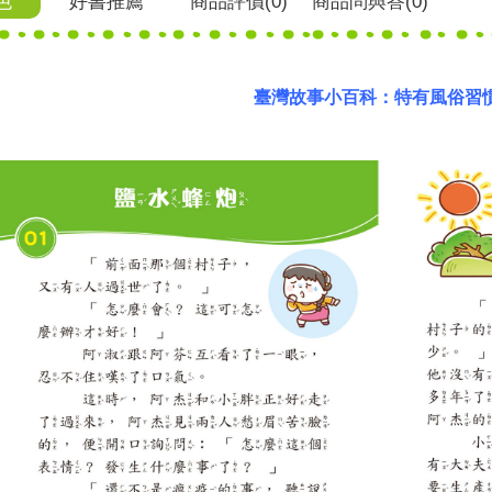
色
好書推薦
商品
評價(0)
商品
問與答
(0)
臺灣故事小百科：特有風俗習