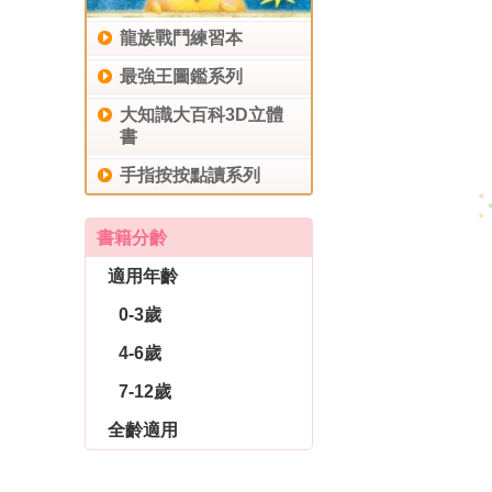
龍族戰鬥練習本
最強王圖鑑系列
大知識大百科3D立體
書
手指按按點讀系列
書籍分齡
適用年齡
0-3歲
4-6歲
7-12歲
全齡適用
休閒生活
育兒教養
社會圖書