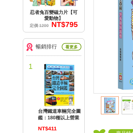
力片【可
忍者兔百變磁力片【可
忍者兔百變磁力片
】
愛動物】
愛動物】
$795
NT$795
NT$7
定價 1200
定價 1200
暢銷排行
看更多
1
台灣鐵道車輛完全圖
鑑：180種以上營業
車輛詳盡介紹
NT$411