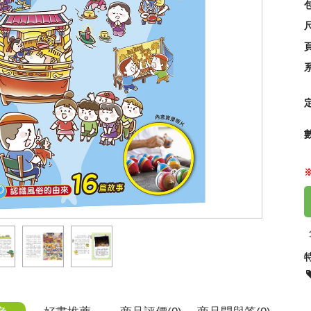
尺
【可
95