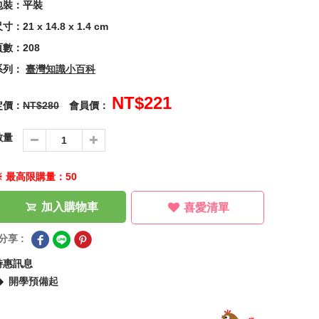
包裝：平裝
寸：21 x 14.8 x 1.4 cm
頁數：208
系列：
臺灣知識小百科
NT$221
定價：
NT$280
會員價：
數量
※ 最高限購量：50
加入購物車
喜愛清單
分享 :
特惠訊息
開學預備起