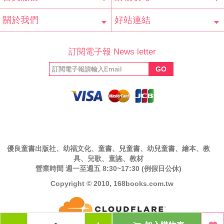
會員辨法
客服信箱
隱私條款
網站導覽
常見問題
購物說明
訂單查詢
關於我們
好站連結
公司簡介
最新消息
版權聲明
產品保固
等家寶寶社會
LINE官方帳號
Facebook 粉
訂閱電子報 News letter
福利協會
絲專頁
GO
優良童書出版社、幼福文化、童書、兒童書、幼兒童書、繪本、教
具、兒歌、童謠、教材
營業時間 週一至週五 8:30~17:30 (例假日公休)
Copyright © 2010, 168books.com.tw