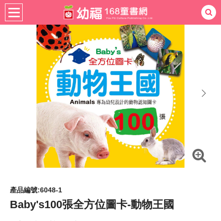
書籍分齡
適用年齡
0-3歲
熱門：
忍者兔
ㄅㄆㄇ學習
桌遊
掛圖
手指按按
拼圖
練習本
積木
黏土
有聲
3D立體書
繪本讀本
最強王
next
產品編號:6048-1
Baby's100張全方位圖卡-動物王國