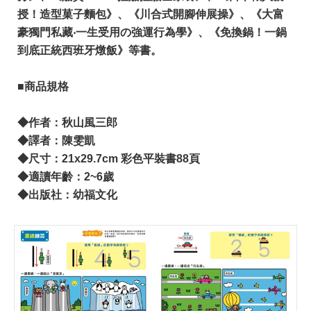
授！造型菓子麵包》、《川合式開腳伸展操》、《大富
豪獨門私藏‧一生受用の強運行為學》、《免換鍋！一鍋
到底正統西班牙燉飯》等書。 ​
■商品規格
​◆作者：秋山風三郎
​◆譯者：陳雯凱
◆尺寸：21x29.7cm 彩色平裝書88頁
◆適讀年齡：2~6歲
​◆出版社：幼福文化