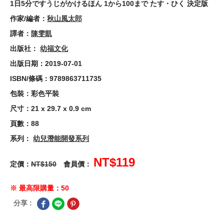
1日5分ですうじがかけるほん 1から100まで たす・ひく 決定版
作家/編者：
秋山風太郎
譯者：
陳雯凱
出版社：
幼福文化
出版日期：2019-07-01
ISBN/條碼：9789863711735
包裝：彩色平裝
尺寸：21 x 29.7 x 0.9 cm
頁數：88
系列：
幼兒潛能開發系列
NT$119
定價：
NT$150
會員價：
※ 最高限購量：50
分享 :