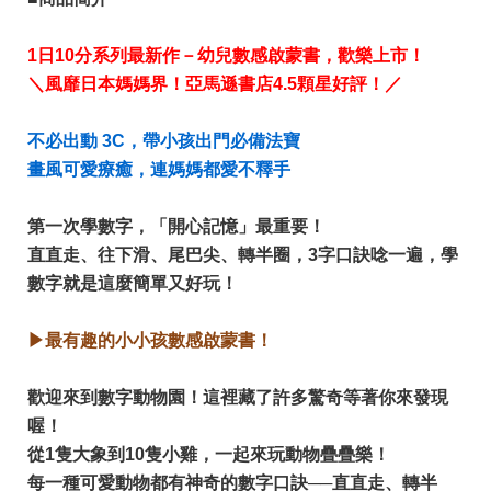
1日10分系列最新作－幼兒數感啟蒙書，歡樂上市！
＼風靡日本媽媽界！亞馬遜書店4.5顆星好評！／
不必出動 3C，帶小孩出門必備法寶
畫風可愛療癒，連媽媽都愛不釋手
第一次學數字，「開心記憶」最重要！
直直走、往下滑、尾巴尖、轉半圈，3字口訣唸一遍，學
數字就是這麼簡單又好玩！
▶最有趣的小小孩數感啟蒙書！
歡迎來到數字動物園！這裡藏了許多驚奇等著你來發現
喔！
從1隻大象到10隻小雞，一起來玩動物疊疊樂！
每一種可愛動物都有神奇的數字口訣──直直走、轉半