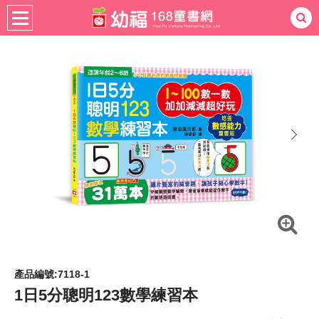
書籍分齡
適用年齡
4-6歲
熱門：
忍者兔
ㄅㄆㄇ學習
桌遊
掛圖
手指按按
拼圖
練習本
積木
黏土
有聲
3D立體書
繪本讀本
最強王
next
產品編號:7118-1
1日5分聰明123數學練習本