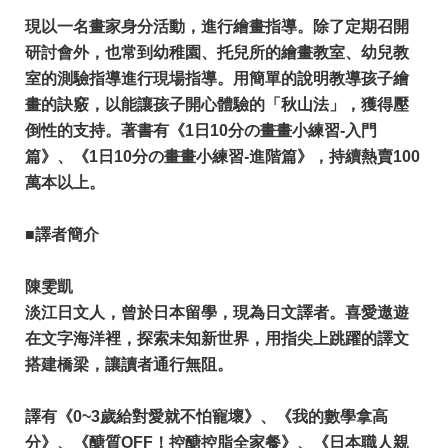
現以一名畫家身分活動，進行繪畫指導。除了定期召開
研討會外，也常到幼稚園、托兒所的繪畫教室、幼兒教
室的測驗指導進行現場指導。用簡單的說明教導孩子繪
畫的訣竅，以能讓孩子開心體驗的「秋山法」，獲得壓
倒性的支持。著書有《1日10分の畫畫小練習-入門
篇》、《1日10分の畫畫小練習-進階篇》，持續熱賣100
萬本以上。
■譯者簡介
陳雯凱
淡江日文人，曾於日本留學，現為日文譯者。喜愛遨遊
在文字海洋裡，探索未知新世界，用指尖上跳躍的譯文
搭建橋梁，讓讀者通行無阻。
​譯有《0~3歲給對愛就不怕寵壞》、《我的數學拿高
分》、《醣質OFF！控醣控脂全家餐》、《日本職人親