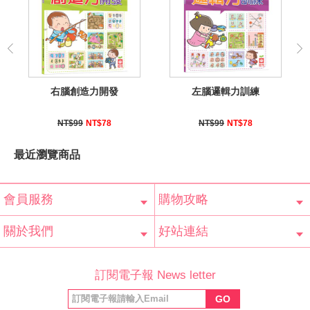
右腦創造力開發
左腦邏輯力訓練
NT$99
NT$78
NT$99
NT$78
最近瀏覽商品
會員服務
購物攻略
會員辨法
客服信箱
隱私條款
網站導覽
常見問題
購物說明
訂單查詢
關於我們
好站連結
公司簡介
最新消息
版權聲明
產品保固
等家寶寶社會
LINE官方帳號
Facebook 粉
訂閱電子報 News letter
福利協會
絲專頁
GO