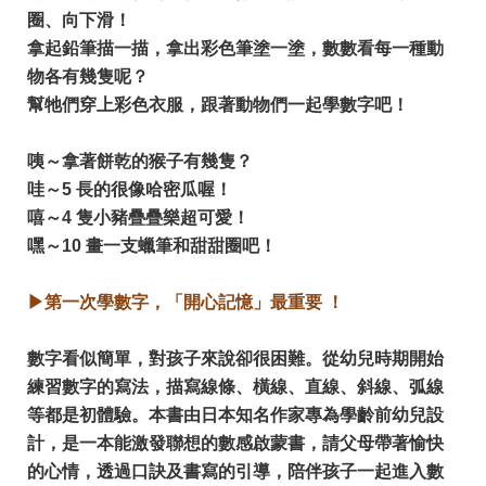
圈、向下滑！
拿起鉛筆描一描，拿出彩色筆塗一塗，數數看每一種動
物各有幾隻呢？
幫牠們穿上彩色衣服，跟著動物們一起學數字吧！
咦～拿著餅乾的猴子有幾隻？
哇～5 長的很像哈密瓜喔！
嘻～4 隻小豬疊疊樂超可愛！
嘿～10 畫一支蠟筆和甜甜圈吧！
▶第一次學數字，「開心記憶」最重要 ！
數字看似簡單，對孩子來說卻很困難。從幼兒時期開始
練習數字的寫法，描寫線條、橫線、直線、斜線、弧線
等都是初體驗。本書由日本知名作家專為學齡前幼兒設
計，是一本能激發聯想的數感啟蒙書，請父母帶著愉快
的心情，透過口訣及書寫的引導，陪伴孩子一起進入數