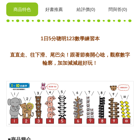
商品特色
好書推薦
給
評價(0)
問與答
(0)
1日5分聰明123數學練習本
​直直走、往下滑、尾巴尖！跟著節奏開心唸，觀察數字
輪廓，加加減減超好玩！
■商品簡介