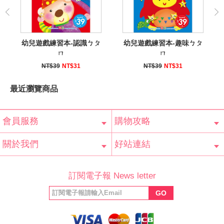
幼兒遊戲練習本-認識ㄅㄆ
幼兒遊戲練習本-趣味ㄅㄆ
ㄇ
ㄇ
NT$39
NT$31
NT$39
NT$31
最近瀏覽商品
會員服務
購物攻略
會員辨法
客服信箱
隱私條款
網站導覽
常見問題
購物說明
訂單查詢
關於我們
好站連結
公司簡介
最新消息
版權聲明
產品保固
等家寶寶社會
LINE官方帳號
Facebook 粉
訂閱電子報 News letter
福利協會
絲專頁
GO