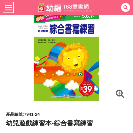
書籍分齡
適用年齡
4-6歲
熱門：
忍者兔
ㄅㄆㄇ學習
桌遊
掛圖
手指按按
拼圖
練習本
積木
黏土
有聲
3D立體書
繪本讀本
最強王
產品編號:7941-24
幼兒遊戲練習本-綜合書寫練習