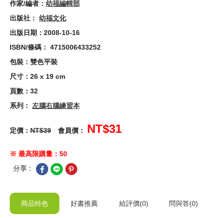
作家/編者：
幼福編輯部
出版社：
幼福文化
出版日期：2008-10-16
ISBN/條碼： 4715006433252
包裝：雙色平裝
尺寸：26 x 19 cm
頁數：32
系列：
左腦右腦練習本
NT$31
定價：
NT$39
會員價：
※ 最高限購量：50
分享 :
商品特色
好書推薦
給
評價(0)
問與答
(0)