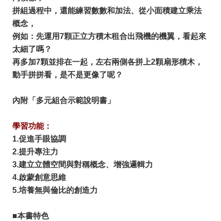
拼組過程中，還能練習數數和加法、從小面積建立乘法
概念，
例如：先運用7顆正立方積木租合出飛機的機翼，看起來
太細了嗎？
再多加7顆並排在一起，左右兩側各拼上2顆扇形積木，
動手拼拼看，是不是更像了呢？
內附「多元組合示範說明書」
學習功能：
1.促進手眼協調
2.提升專注力
3.建立立體空間與對稱概念、增強邏輯力
4.啟蒙創意思維
5.培養無與倫比的創造力
■本書特色