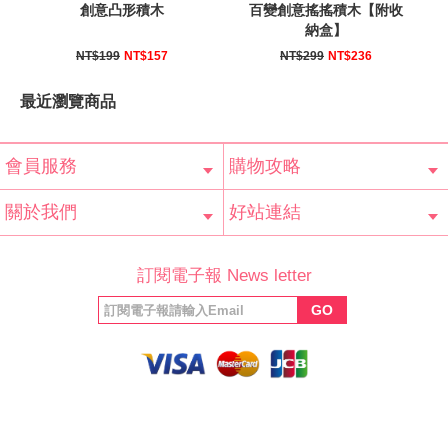
創意凸形積木
百變創意搖搖積木【附收
納盒】
NT$199
NT$157
NT$299
NT$236
最近瀏覽商品
會員服務
購物攻略
會員辨法
客服信箱
隱私條款
網站導覽
常見問題
購物說明
訂單查詢
關於我們
好站連結
公司簡介
最新消息
版權聲明
產品保固
等家寶寶社會
LINE官方帳號
Facebook 粉
訂閱電子報 News letter
福利協會
絲專頁
GO