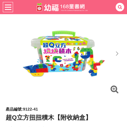
書籍分齡
適用年齡
4-6歲
熱門：
忍者兔
ㄅㄆㄇ學習
桌遊
掛圖
手指按按
拼圖
練習本
積木
黏土
有聲
3D立體書
繪本讀本
最強王
next
產品編號:9122-41
超Q立方扭扭積木【附收納盒】