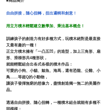
■商品簡介
自由拼接，隨心扭轉，扭出邏輯和創意！
用立方積木輕鬆建立數學加、乘法基本概念！
訓練孩子的創造力有好多種方式，玩積木絕對是最直接
又最有趣的一種！
正立方積木擁有「一凸五凹」的造型，加上三角形、扇
形、滑梯形共4種形狀，
就能輕鬆組合出各式各樣的積木作品：
可愛的小狗、小貓、鯨魚、海馬，還有恐龍、公雞、小
鳥……等超Q的小動物，
讓孩子發揮無窮的想像力，盡情創造獨一無二的美麗作
品。
透過自由拼接、隨心扭轉，一種積木組合就能有多種不
同模樣；