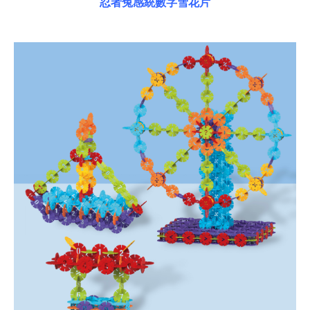
忍者兔感統數字雪花片