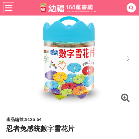
書籍分齡
適用年齡
4-6歲
熱門：
忍者兔
ㄅㄆㄇ學習
桌遊
掛圖
手指按按
拼圖
練習本
積木
黏土
有聲
3D立體書
繪本讀本
最強王
next
產品編號:9125-54
忍者兔感統數字雪花片