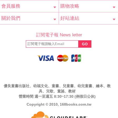
會員服務
購物攻略
會員辨法
客服信箱
隱私條款
網站導覽
常見問題
購物說明
訂單查詢
關於我們
好站連結
公司簡介
最新消息
版權聲明
產品保固
等家寶寶社會
LINE官方帳號
Facebook 粉
訂閱電子報 News letter
福利協會
絲專頁
GO
優良童書出版社、幼福文化、童書、兒童書、幼兒童書、繪本、教
具、兒歌、童謠、教材
營業時間 週一至週五 8:30~17:30 (例假日公休)
Copyright © 2010, 168books.com.tw