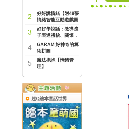
好好說情緒【附48張
2
情緒智能互動遊戲圖
卡】
好好學說話：教導孩
NT$277
3
子表達禮貌、關懷，
避免衝突的溝通方法
GARAM 好神奇的算
NT$237
4
（附18張好人緣互動
術拼圖
遊戲圖卡）
魔法抱抱【情緒管
NT$221
5
理】
NT$221
超Q繪本童話世界