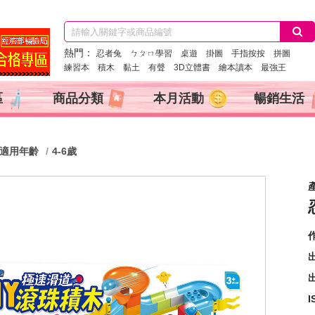
熱門：
忍者兔
ㄅㄆㄇ學習
桌遊
掛圖
手指按按
拼圖
練習本
積木
黏土
有聲
3D立體書
繪本讀本
最強王
區
商品分類
本月活動
暢銷生活
適用年齡
4-6歲
產
出
I