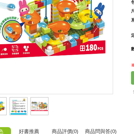
尺
：眼
戰款
65
色
好書推薦
商品
評價(0)
商品
問與答
(0)