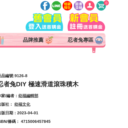
0
登入
註冊
會員中心
品牌推薦
忍者兔專區
查詢訂單
追蹤清單
抵用券 x 0 張
品編號:9126-8
忍者兔DIY 極速滑道滾珠積木
作家/編者：
幼福編輯部
出版社：
幼福文化
版日期：2023-04-01
SBN/條碼： 4715006457845