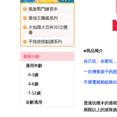
龍族戰鬥練習本
最強王圖鑑系列
大知識大百科3D立體
書
手指按按點讀系列
■商品簡介
書籍分齡
自己玩
、
全家玩，
適用年齡
一次增進孩子的
思
0-3歲
不插電就能組裝出
4-6歲
7-12歲
全齡適用
透過玩積木的過程
兩顆以上的滾珠挑
休閒生活
育兒教養
社會圖書