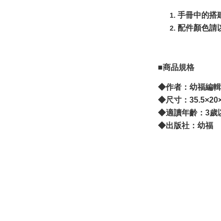
手冊中的搭
配件顏色請
■商品規格
◆作者：幼福編輯
◆尺寸：35.5×20
◆適讀年齡：3歲
◆出版社：幼福