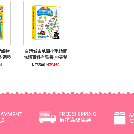
提觸控
台灣城市地圖小手點讀
‧鋼琴
知識百科有聲書(中英雙
語)
78
NT$580
NT$458