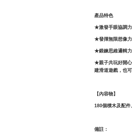
產品特色
★激發手眼協調力
★發揮無限想像力
★鍛鍊思維邏輯力
★親子共玩好開心
建滑道遊戲，也可
【內容物】
180個積木及配
備註：