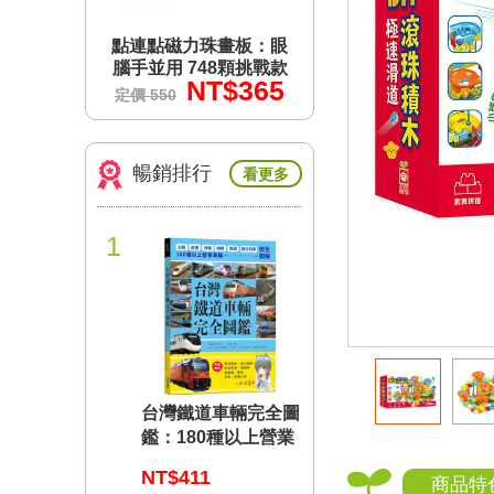
畫板：眼
點連點磁力珠畫板：眼
點連點磁力珠畫板
8顆挑戰款
腦手並用 748顆挑戰款
腦手並用 748顆挑
$365
NT$365
NT$3
定價 550
定價 550
暢銷排行
看更多
1
台灣鐵道車輛完全圖
鑑：180種以上營業
車輛詳盡介紹
NT$411
商品特