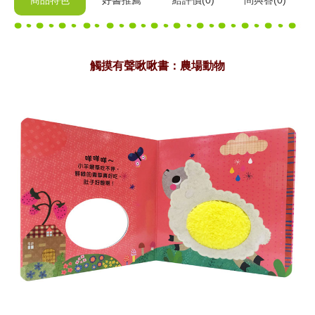
商品特色
好書推薦
給
評價(0)
問與答
(0)
觸摸有聲啾啾書：農場動物