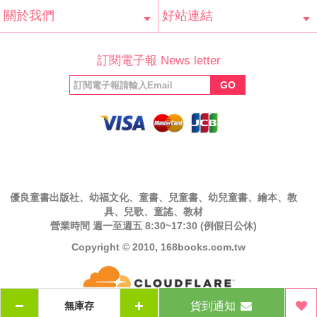
會員辨法
客服信箱
隱私條款
網站導覽
常見問題
購物說明
訂單查詢
關於我們
好站連結
公司簡介
最新消息
版權聲明
產品保固
等家寶寶社會
LINE官方帳號
Facebook 粉
訂閱電子報 News letter
福利協會
絲專頁
GO
優良童書出版社、幼福文化、童書、兒童書、幼兒童書、繪本、教
具、兒歌、童謠、教材
營業時間 週一至週五 8:30~17:30 (例假日公休)
Copyright © 2010, 168books.com.tw
貨到通知