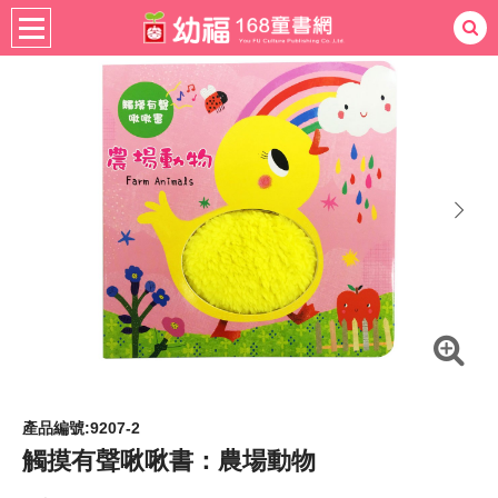
書籍分齡
適用年齡
0-3歲
熱門：
忍者兔
ㄅㄆㄇ學習
桌遊
掛圖
手指按按
拼圖
練習本
積木
黏土
有聲
3D立體書
繪本讀本
最強王
next
產品編號:9207-2
觸摸有聲啾啾書：農場動物