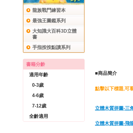
龍族戰鬥練習本
最強王圖鑑系列
大知識大百科3D立體
書
手指按按點讀系列
書籍分齡
■商品簡介
適用年齡
0-3歲
點擊以下標題,可
4-6歲
7-12歲
立體木質拼圖-三
全齡適用
立體木質拼圖-飛龍
休閒生活
育兒教養
社會圖書