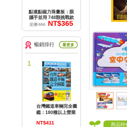
畫板：眼
點連點磁力珠畫板：眼
點連點磁力珠畫板
8顆挑戰款
腦手並用 748顆挑戰款
腦手並用 748顆挑
$365
NT$365
NT$3
定價 550
定價 550
暢銷排行
看更多
1
台灣鐵道車輛完全圖
鑑：180種以上營業
車輛詳盡介紹
NT$411
商品特