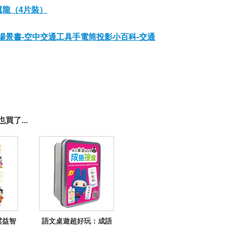
翼龍（4片裝）
體場景書-空中交通工具手電筒投影小百科-交通
買了...
鬆益智
語文桌遊超好玩：成語