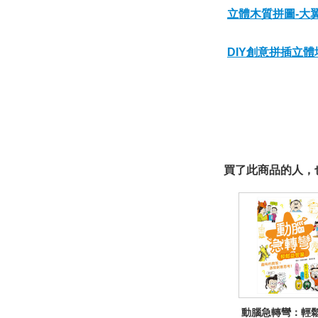
立體木質拼圖-大
DIY創意拼插立
買了此商品的人，也
動腦急轉彎：輕