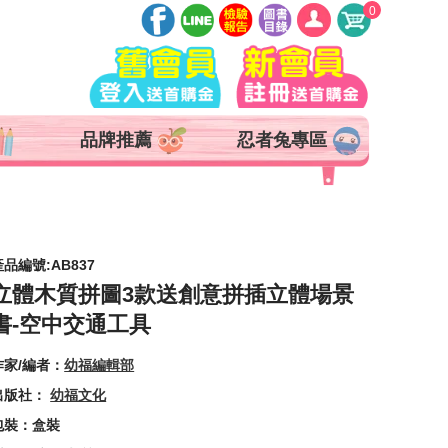
0
登入
註冊
會員中心
品牌推薦
忍者兔專區
查詢訂單
追蹤清單
抵用券 x 0 張
產品編號:AB837
立體木質拼圖3款送創意拼插立體場景
書-空中交通工具
作家/編者：
幼福編輯部
出版社：
幼福文化
包裝：盒裝