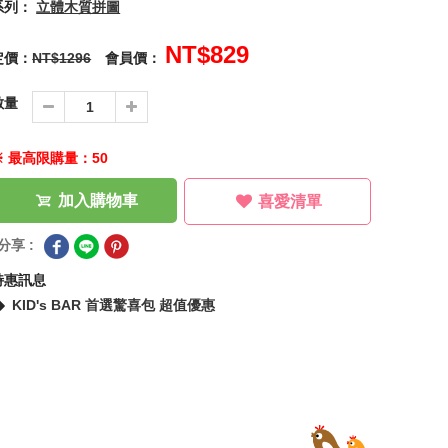
系列：
立體木質拼圖
NT$829
定價：
NT$1296
會員價：
數量
※ 最高限購量：50
加入購物車
喜愛清單
分享 :
特惠訊息
KID's BAR 首選驚喜包 超值優惠