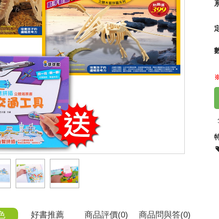
：眼
戰款
65
色
好書推薦
商品
評價(0)
商品
問與答
(0)