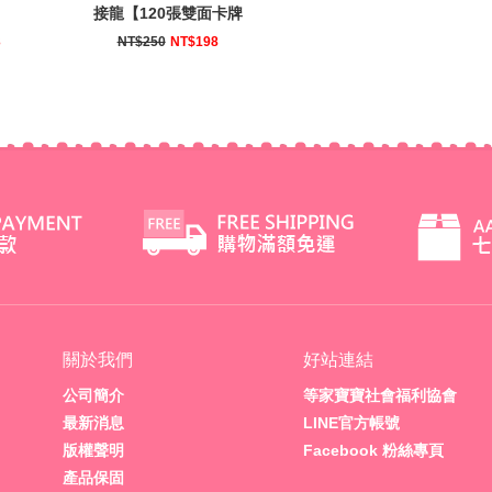
接龍【120張雙面卡牌
+1張遊戲說明書+收納
3
NT$250
NT$198
鐵盒】
關於我們
好站連結
公司簡介
等家寶寶社會福利協會
最新消息
LINE官方帳號
版權聲明
Facebook 粉絲專頁
產品保固