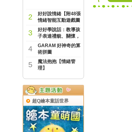
好好說情緒【附48張
2
情緒智能互動遊戲圖
卡】
好好學說話：教導孩
NT$277
3
子表達禮貌、關懷，
避免衝突的溝通方法
GARAM 好神奇的算
NT$237
4
（附18張好人緣互動
術拼圖
遊戲圖卡）
魔法抱抱【情緒管
NT$221
5
理】
NT$221
超Q繪本童話世界