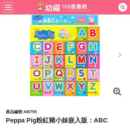
書籍分齡
適用年齡
4-6歲
熱門：
忍者兔
ㄅㄆㄇ學習
桌遊
掛圖
手指按按
拼圖
練習本
積木
黏土
有聲
3D立體書
繪本讀本
最強王
next
產品編號:AM795
Peppa Pig粉紅豬小妹嵌入版：ABC