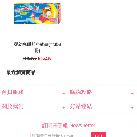
嬰幼兒睡前小故事(全套6
冊)
NT$299
NT$236
最近瀏覽商品
會員服務
購物攻略
會員辨法
客服信箱
隱私條款
網站導覽
常見問題
購物說明
訂單查詢
關於我們
好站連結
公司簡介
最新消息
版權聲明
產品保固
等家寶寶社會
LINE官方帳號
Facebook 粉
訂閱電子報 News letter
福利協會
絲專頁
GO