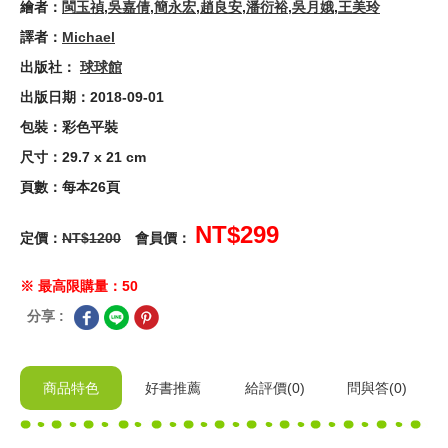
繪者：
閩玉禎
,
吳嘉倩
,
簡永宏
,
趙良安
,
潘衍裕
,
吳月娥
,
王美玲
譯者：
Michael
出版社：
球球館
出版日期：2018-09-01
包裝：彩色平裝
尺寸：29.7 x 21 cm
頁數：每本26頁
NT$299
定價：
NT$1200
會員價：
※ 最高限購量：50
分享 :
商品特色
好書推薦
給
評價(0)
問與答
(0)