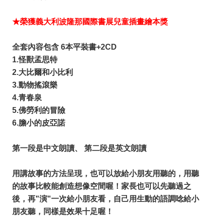
★榮獲義大利波隆那國際書展兒童插畫繪本獎
全套內容包含 6本平裝書+2CD
1.怪獸孟思特
2.大比爾和小比利
3.動物搖滾樂
4.青春泉
5.佛勞利的冒險
6.膽小的皮亞諾​
第一段是中文朗讀、 第二段是英文朗讀
用講故事的方法呈現，也可以放給小朋友用聽的，用聽
的故事比較能創造想像空間喔！家長也可以先聽過之
後，再"演"一次給小朋友看，自己用生動的語調唸給小
朋友聽，同樣是效果十足喔！