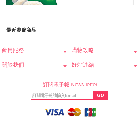
最近瀏覽商品
會員服務
購物攻略
會員辨法
客服信箱
隱私條款
網站導覽
常見問題
購物說明
訂單查詢
關於我們
好站連結
公司簡介
最新消息
版權聲明
產品保固
等家寶寶社會
LINE官方帳號
Facebook 粉
訂閱電子報 News letter
福利協會
絲專頁
GO