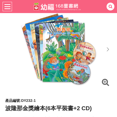
書籍分齡
適用年齡
4-6歲
熱門：
忍者兔
ㄅㄆㄇ學習
桌遊
掛圖
手指按按
拼圖
練習本
積木
黏土
有聲
3D立體書
繪本讀本
最強王
next
產品編號:DY232-1
波隆那金獎繪本(6本平裝書+2 CD)