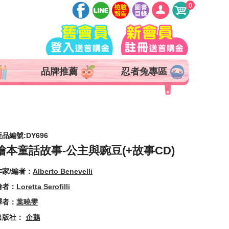
0
登入
註冊
會員中心
品牌推薦
忍者兔專區
查詢訂單
追蹤清單
抵用券 x 0 張
產品編號:DY696
繪本童話故事-公主與豌豆(+故事CD)
作家/編者：
Alberto Benevelli
繪者：
Loretta Serofilli
譯者：
葉曉雯
出版社：
企鵝