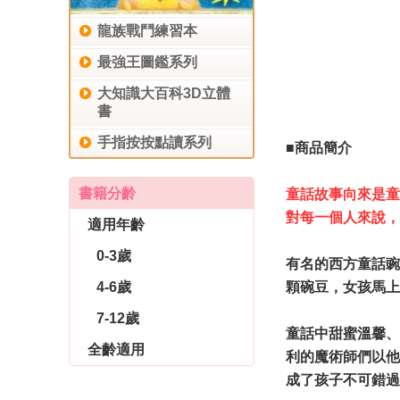
龍族戰鬥練習本
最強王圖鑑系列
大知識大百科3D立體
書
手指按按點讀系列
■商品簡介
書籍分齡
童話故事向來是童
​對每一個人來說
適用年齡
0-3歲
有名的西方童話豌
4-6歲
顆碗豆，女孩馬上
7-12歲
童話中甜蜜溫馨、
全齡適用
利的魔術師們以他
成了孩子不可錯過
休閒生活
育兒教養
社會圖書