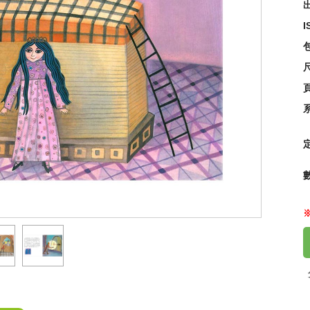
出
I
知黏
冊】
55
尺