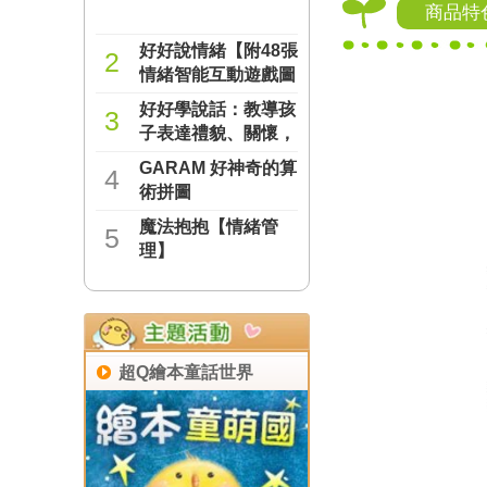
商品特
好好說情緒【附48張
2
情緒智能互動遊戲圖
卡】
好好學說話：教導孩
NT$277
3
子表達禮貌、關懷，
避免衝突的溝通方法
GARAM 好神奇的算
NT$237
4
（附18張好人緣互動
術拼圖
遊戲圖卡）
魔法抱抱【情緒管
NT$221
5
理】
NT$221
超Q繪本童話世界