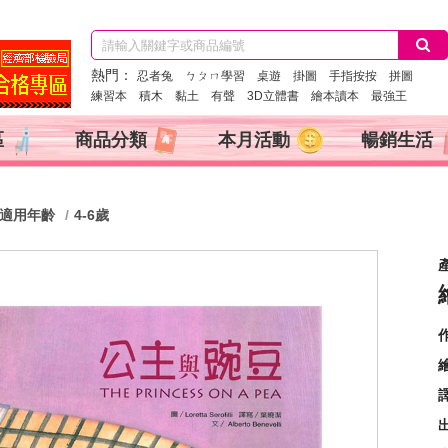
熱門：
忍者兔
ㄅㄆㄇ學習
桌遊
掛圖
手指按按
拼圖
練習本
積木
黏土
有聲
3D立體書
繪本讀本
最強王
區
商品分類
本月活動
暢銷生活
適用年齡
4-6歲