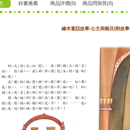
色
好書推薦
商品
評價(0)
商品
問與答
(0)
繪本童話故事-公主與豌豆(附故事C