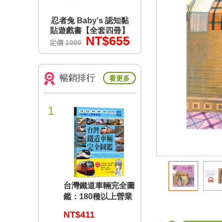
s 認知黏
忍者兔 Baby's 認知黏
忍者兔 Baby's 認
套四冊】
貼遊戲書【全套四冊】
貼遊戲書【全套四
$655
NT$655
NT$6
定價 1000
定價 1000
暢銷排行
看更多
1
台灣鐵道車輛完全圖
鑑：180種以上營業
車輛詳盡介紹
NT$411