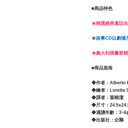
■商品特色
​★精選經典童話
★故事CD以劇場
★義大利插畫家精
■商品規格
​◆作者：Alberto B
◆繪者：Loretta Ser
​​◆譯者：葉曉潔
◆尺寸：24.5x24
◆適讀年齡：3~6
◆出版社：企鵝