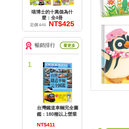
個為什
喵博士的十萬個為什
喵博士的十萬個為
冊
麼：全4冊
麼：全4冊
$425
NT$425
NT$4
定價 640
定價 640
暢銷排行
看更多
1
台灣鐵道車輛完全圖
鑑：180種以上營業
車輛詳盡介紹
NT$411