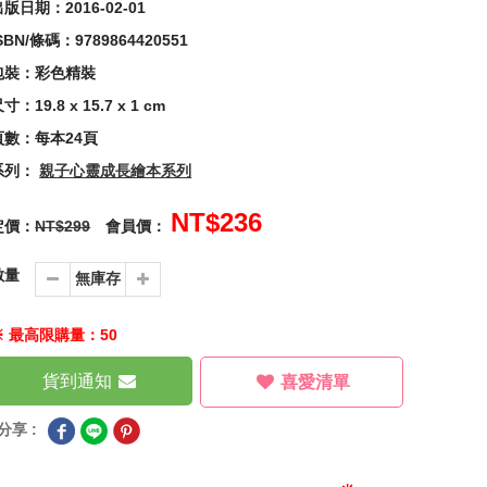
版日期：2016-02-01
SBN/條碼：9789864420551
包裝：彩色精裝
寸：19.8 x 15.7 x 1 cm
頁數：每本24頁
系列：
親子心靈成長繪本系列
NT$236
定價：
NT$299
會員價：
數量
※ 最高限購量：50
貨到通知
喜愛清單
分享 :