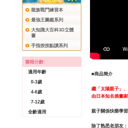
龍族戰鬥練習本
最強王圖鑑系列
大知識大百科3D立體
書
手指按按點讀系列
書籍分齡
適用年齡
■商品簡介
0-3歲
繼「太陽親子」、
4-6歲
由日本知名插畫家
7-12歲
親子關係快樂學習
全齡適用
休閒生活
育兒教養
社會圖書
除了熟悉老朋友：