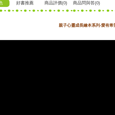
色
好書推薦
商品
評價(0)
商品
問與答
(0)
親子心靈成長繪本系列-愛有希