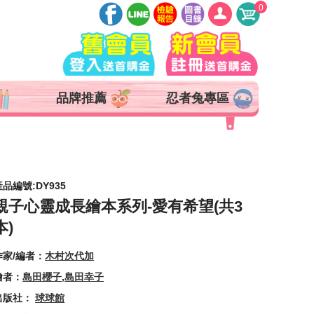
0
登入
註冊
會員中心
品牌推薦
忍者兔專區
查詢訂單
追蹤清單
抵用券 x 0 張
產品編號:DY935
親子心靈成長繪本系列-愛有希望(共3
本)
作家/編者：
木村次代加
繪者：
島田櫻子
,
島田幸子
出版社：
球球館