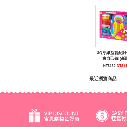
3Q穿線益智配對
會自己做!(新
NT$180
NT$1
最近瀏覽商品