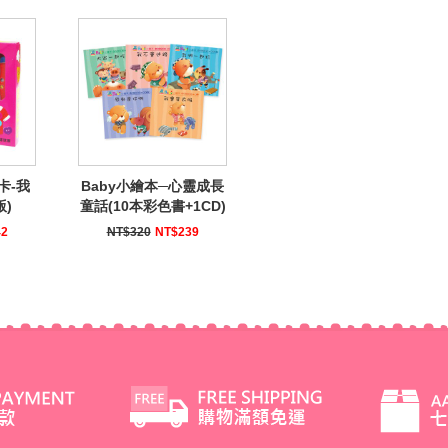
卡-我
Baby小繪本─心靈成長
版)
童話(10本彩色書+1CD)
42
NT$320
NT$239