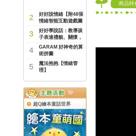
商品特
好好說情緒【附48張
2
情緒智能互動遊戲圖
卡】
好好學說話：教導孩
NT$277
3
子表達禮貌、關懷，
避免衝突的溝通方法
GARAM 好神奇的算
NT$237
4
（附18張好人緣互動
術拼圖
遊戲圖卡）
魔法抱抱【情緒管
NT$221
5
理】
NT$221
超Q繪本童話世界