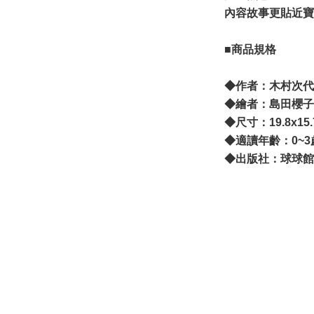
內容故事更貼近寶
■商品規格
◆作者：木村次代
◆繪者：島田櫻子
◆尺寸：19.8x15
◆適讀年齡：0~
◆出版社：球球館