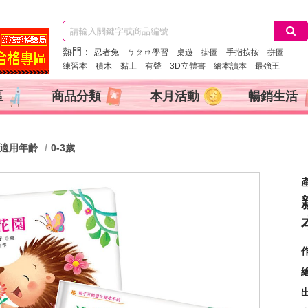
熱門：
忍者兔
ㄅㄆㄇ學習
桌遊
掛圖
手指按按
拼圖
練習本
積木
黏土
有聲
3D立體書
繪本讀本
最強王
區
商品分類
本月活動
暢銷生活
適用年齡
0-3歲