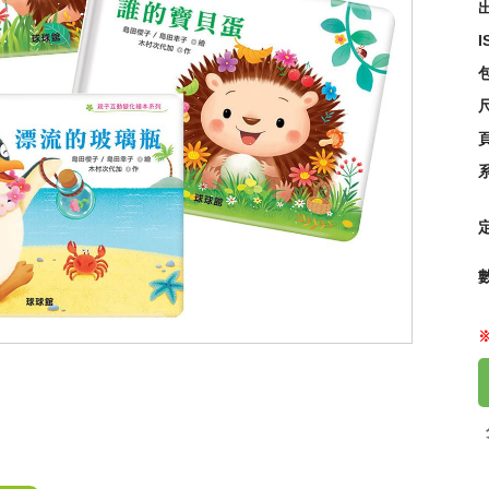
出
I
什
25
尺