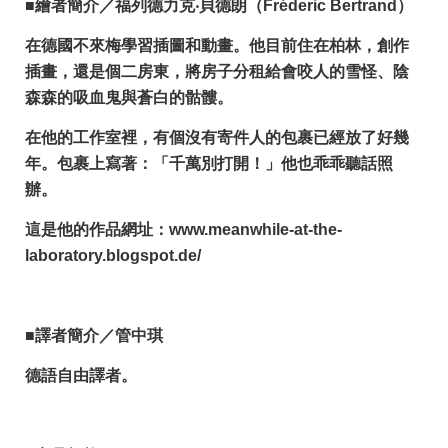
■繪者簡介／福列德力克‧貝德朗（Fréderic Bertrand）
在德國不來梅學習插圖和動畫。他目前住在柏林，創作
插畫，還是個二房東，將房子分租給會咬人的雪怪、陰
森森的吸血鬼與蒼白的骷髏。
在他的工作室裡，有個沒有寄件人的包裹已經放了好幾
年。包裹上寫著：「千萬別打開！」他也乖乖聽話照
辦。
這是他的作品網址：www.meanwhile-at-the-
laboratory.blogspot.de/
■譯者簡介／管中琪
德語自由譯者。