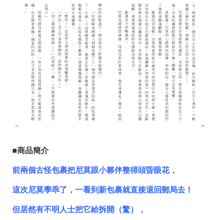
■商品簡介
前兩個古怪包裹把尼莫跟小夥伴整得頭昏眼花，
這次尼莫學乖了，一看到新包裹就直接退回郵局去！
但居然有不明人士把它給拆開（驚），