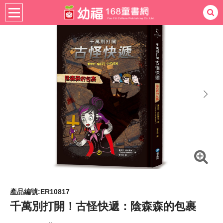
書籍分齡
適用年齡
7-12歲
熱門：
忍者兔
ㄅㄆㄇ學習
桌遊
掛圖
手指按按
拼圖
練習本
積木
黏土
有聲
3D立體書
繪本讀本
最強王
next
產品編號:ER10817
千萬別打開！古怪快遞：陰森森的包裹