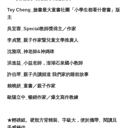
Tey Cheng_臉書最大童書社團「小學生都看什麼書」版
主
吳宜蓉_Special教師獎得主／作家
李貞慧_親子作家暨兒童文學推廣人
沈雅琪_神老師&神媽咪
洪進益_小益老師，澎湖石泉國小教師
許伯琴_親子共讀頻道 我們家的睡前故事
賴曉妍_童書／親子作家
歐陽立中_暢銷作家／爆文寫作教練
★輕磅紙、硬殼方背精裝、字級大，便於攜帶、閱讀且
手感極佳