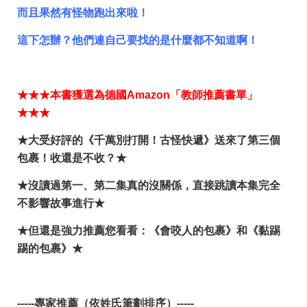
而且果然有怪物跑出來啦！
這下怎辦？他們連自己要找的是什麼都不知道啊！
★
★★
本書獲選為德國Amazon「教師推薦書單」
★
★★
★大受好評的《千萬別打開！古怪快遞》送來了第三個
包裹！收還是不收？★
★沒讀過第一、第二集真的沒關係，直接跳讀本集完全
不影響故事進行★
★但還是強力推薦您看看：《會咬人的包裹》和《黏踢
踢的包裹》★
-----
專家推薦（依姓氏筆劃排序）
-----