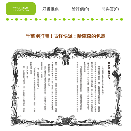
商品特色
好書推薦
給
評價(0)
問與答
(0)
千萬別打開！古怪快遞：陰森森的包裹