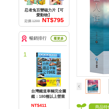
力片【可
忍者兔百變磁力片【可
忍者兔百變磁力片
】
愛動物】
愛動物】
$795
NT$795
NT$7
定價 1200
定價 1200
暢銷排行
看更多
1
prev
台灣鐵道車輛完全圖
鑑：180種以上營業
車輛詳盡介紹
NT$411
商品特