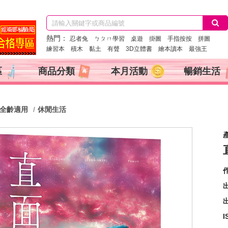
熱門：
忍者兔
ㄅㄆㄇ學習
桌遊
掛圖
手指按按
拼圖
練習本
積木
黏土
有聲
3D立體書
繪本讀本
最強王
區
商品分類
本月活動
暢銷生活
全齡適用
休閒生活
出
I