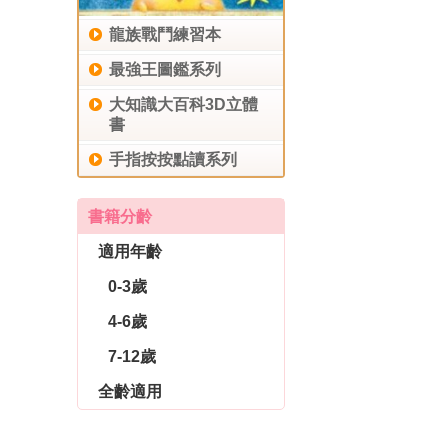
龍族戰鬥練習本
最強王圖鑑系列
大知識大百科3D立體
書
手指按按點讀系列
書籍分齡
適用年齡
0-3歲
4-6歲
7-12歲
全齡適用
休閒生活
育兒教養
社會圖書