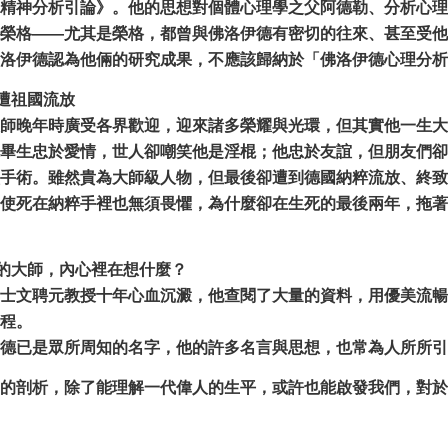
精神分析引論》。他的思想對個體心理學之父阿德勒、分析心理
榮格——尤其是榮格，都曾與佛洛伊德有密切的往來、甚至受他
洛伊德認為他倆的研究成果，不應該歸納於「佛洛伊德心理分析
卻遭祖國流放
師晚年時廣受各界歡迎，迎來諸多榮耀與光環，但其實他一生大
畢生忠於愛情，世人卻嘲笑他是淫棍；他忠於友誼，但朋友們卻
手術。雖然貴為大師級人物，但最後卻遭到德國納粹流放、終致
使死在納粹手裡也無須畏懼，為什麼卻在生死的最後兩年，拖著
人的大師，內心裡在想什麼？
士文聘元教授十年心血沉澱，他查閱了大量的資料，用優美流暢
程。
德已是眾所周知的名字，他的許多名言與思想，也常為人所所引
的剖析，除了能理解一代偉人的生平，或許也能啟發我們，對於