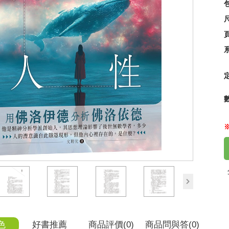
尺
【可
95
next
色
好書推薦
商品
評價(0)
商品
問與答
(0)