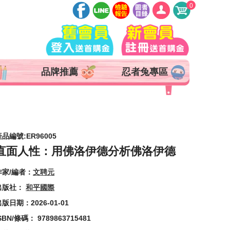
0
登入
註冊
會員中心
品牌推薦
忍者兔專區
查詢訂單
追蹤清單
抵用券 x 0 張
產品編號:ER96005
直面人性：用佛洛伊德分析佛洛伊德
作家/編者：
文聘元
出版社：
和平國際
版日期：2026-01-01
SBN/條碼： 9789863715481