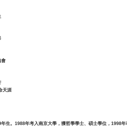
生
影
協會
苦
命天涯
69年生。1988年考入南京大學，獲哲學學士、碩士學位，1998