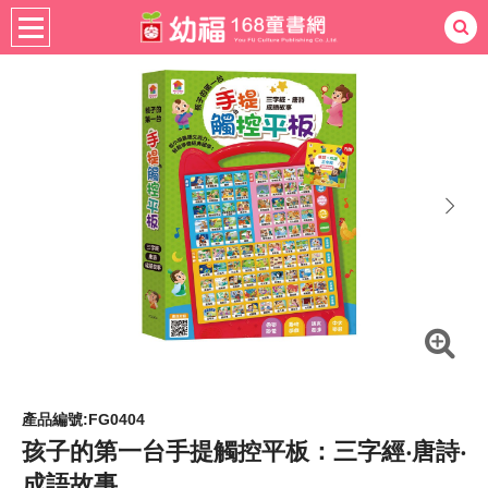
書籍分齡
適用年齡
4-6歲
熱門：
忍者兔
ㄅㄆㄇ學習
桌遊
掛圖
手指按按
拼圖
練習本
積木
黏土
有聲
3D立體書
繪本讀本
最強王
next
產品編號:FG0404
孩子的第一台手提觸控平板：三字經‧唐詩‧
成語故事