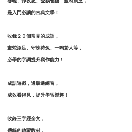
春曉、靜夜思、登鸛雀樓…題材廣泛，
是入門必讀的古典文學！
收錄２０個常見的成語，
畫蛇添足、守株待兔、一鳴驚人等，
必學的字詞提升寫作能力！
成語遊戲，邊聽邊練習，
成效看得見，提升學習樂趣！
收錄三字經全文，
傳統的啟蒙教材，