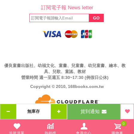
公司簡介
最新消息
版權聲明
產品保固
等家寶寶社會
LINE官方帳號
Facebook 粉
訂閱電子報 News letter
福利協會
絲專頁
GO
優良童書出版社、幼福文化、童書、兒童書、幼兒童書、繪本、教
具、兒歌、童謠、教材
營業時間 週一至週五 8:30~17:30 (例假日公休)
Copyright © 2010, 168books.com.tw
貨到通知
0
追蹤清單
熱銷榜
會員中心
購物車