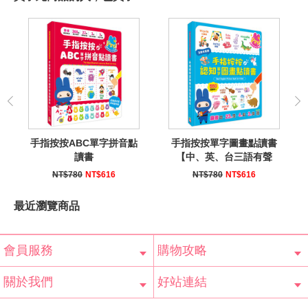
手指按按ABC單字拼音點
手指按按單字圖畫點讀書
讀書
【中、英、台三語有聲
Pro版】
NT$780
NT$616
NT$780
NT$616
最近瀏覽商品
會員服務
購物攻略
會員辨法
客服信箱
隱私條款
網站導覽
常見問題
購物說明
訂單查詢
關於我們
好站連結