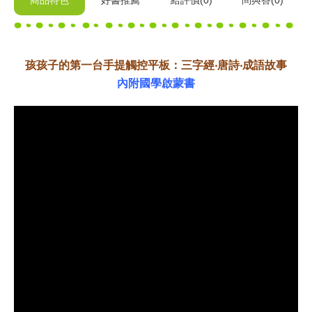
商品特色
好書推薦
給
評價(0)
問與答
(0)
孩孩子的第一台手提觸控平板：三字經‧唐詩‧成語故事
內附國學啟蒙書