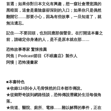
首選；如果你對日本文化有興趣，想一窺社會潛意識的
黑暗面，這會是最陰森卻深刻的入口；如果你只是偶然
翻開它……那要小心，因為有些故事，一旦知道了，就
無法遺忘。
記住──不要回頭，也別回應那個聲音。在打開這本書之
前，請確定你身邊的人，是不是原本就在那……
恐怖故事專家 驚悚推薦
阿焦｜Podcast節目《不眠書店》製作人
阿慢｜恐怖漫畫家
■本書特色
★收錄124則令人毛骨悚然的日本都市傳說。
★從鄉野奇談到網路怪談，恐怖傳說潛藏於生活每個角
落。
★街道、醫院、廁所、電梯……難以解釋的事件，正在