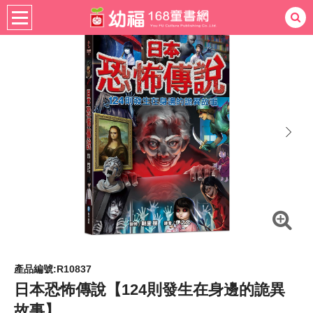
書籍分齡
適用年齡
7-12歲
熱門：
忍者兔
ㄅㄆㄇ學習
桌遊
掛圖
手指按按
拼圖
練習本
積木
黏土
有聲
3D立體書
繪本讀本
最強王
next
產品編號:R10837
日本恐怖傳說【124則發生在身邊的詭異
故事】