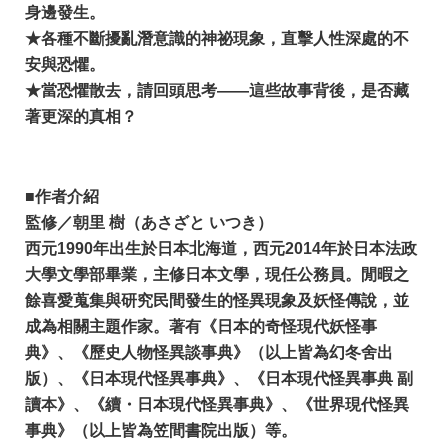
身邊發生。
★各種不斷擾亂潛意識的神祕現象，直擊人性深處的不
安與恐懼。
★當恐懼散去，請回頭思考——這些故事背後，是否藏
著更深的真相？
■作者介紹
監修／朝里 樹（あさざと いつき）
西元1990年出生於日本北海道，西元2014年於日本法政
大學文學部畢業，主修日本文學，現任公務員。閒暇之
餘喜愛蒐集與研究民間發生的怪異現象及妖怪傳說，並
成為相關主題作家。著有《日本的奇怪現代妖怪事
典》、《歷史人物怪異談事典》（以上皆為幻冬舍出
版）、《日本現代怪異事典》、《日本現代怪異事典 副
讀本》、《續・日本現代怪異事典》、《世界現代怪異
事典》（以上皆為笠間書院出版）等。