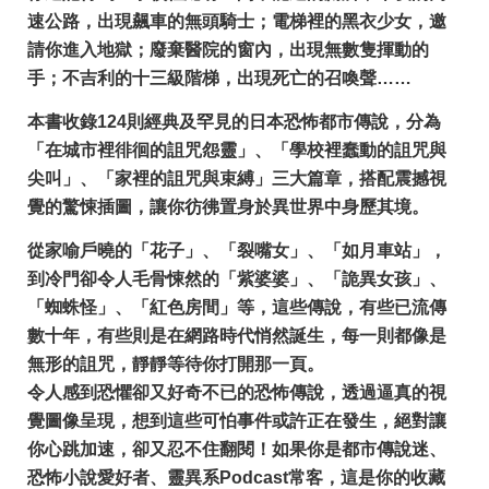
速公路，出現飆車的無頭騎士；電梯裡的黑衣少女，邀
請你進入地獄；廢棄醫院的窗內，出現無數隻揮動的
手；不吉利的十三級階梯，出現死亡的召喚聲……
本書收錄124則經典及罕見的日本恐怖都市傳說，分為
「在城市裡徘徊的詛咒怨靈」、「學校裡蠢動的詛咒與
尖叫」、「家裡的詛咒與束縛」三大篇章，搭配震撼視
覺的驚悚插圖，讓你彷彿置身於異世界中身歷其境。
從家喻戶曉的「花子」、「裂嘴女」、「如月車站」，
到冷門卻令人毛骨悚然的「紫婆婆」、「詭異女孩」、
「蜘蛛怪」、「紅色房間」等，這些傳說，有些已流傳
數十年，有些則是在網路時代悄然誕生，每一則都像是
無形的詛咒，靜靜等待你打開那一頁。
令人感到恐懼卻又好奇不已的恐怖傳說，透過逼真的視
覺圖像呈現，想到這些可怕事件或許正在發生，絕對讓
你心跳加速，卻又忍不住翻閱！如果你是都市傳說迷、
恐怖小說愛好者、靈異系Podcast常客，這是你的收藏