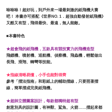
咻咻咻！超好玩，到戶外來一場最刺激的紙飛機大賽
吧！ 本書亦可搭配《世界NO. 1．超強自動發射紙飛機》
又酷又有型，飛得最快、最遠，無人能敵。
■本書特色
★超會飛的紙飛機，五款具有競技實力的飛機造型
飛鏢機、噴射機、巡航機、偵察機、飛蟲機，輕鬆做出
長飛、滑翔、轉彎等技能。
★指線清晰易懂，小手也能對得齊
參考「摺法指南」和彩紙上的輔助摺線，只要照著摺
線，簡單摺成完美紙飛機。
★超帥立體圖案設計，每款都獨特超有型
創意別具的設計圖，有神獸、鯊魚、火箭……摺起來都