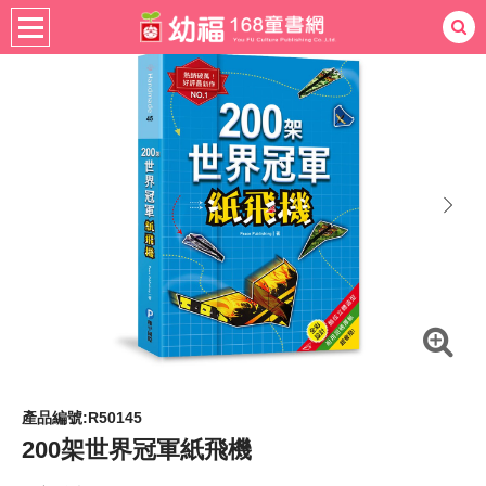
書籍分齡
適用年齡
4-6歲
熱門：
忍者兔
ㄅㄆㄇ學習
桌遊
掛圖
手指按按
拼圖
練習本
積木
黏土
有聲
3D立體書
繪本讀本
最強王
next
產品編號:R50145
200架世界冠軍紙飛機