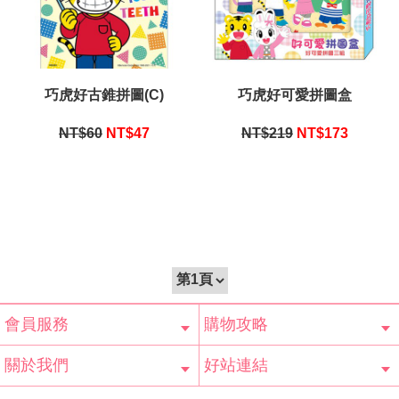
巧虎好古錐拼圖(C)
巧虎好可愛拼圖盒
NT$60
NT$
47
NT$219
NT$
173
會員服務
購物攻略
會員辨法
客服信箱
隱私條款
網站導覽
常見問題
購物說明
訂單查詢
關於我們
好站連結
公司簡介
最新消息
版權聲明
產品保固
等家寶寶社會
LINE官方帳號
Facebook 粉