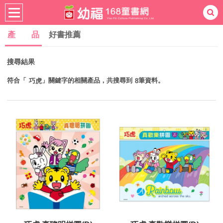
產 品
好書推薦
熱門：
忍者兔
ㄅㄆㄇ學習
桌遊
掛圖
搜尋結果
手指按按
拼圖
練習本
積木
黏土
有聲
3D立體書
繪本讀本
最強王
符合「
」關鍵字的相關產品，共搜尋到
筆資料。
巧虎
8