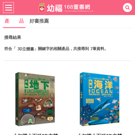
產 品
好書推薦
熱門：
忍者兔
ㄅㄆㄇ學習
桌遊
掛圖
搜尋結果
手指按按
拼圖
練習本
積木
黏土
有聲
3D立體書
繪本讀本
最強王
符合「
」關鍵字的相關產品，共搜尋到
筆資料。
3D立體書
7