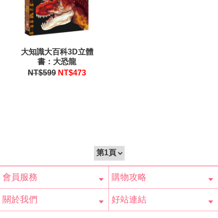
大知識大百科3D立體
書：大恐龍
NT$599
NT$
473
會員服務
購物攻略
會員辨法
客服信箱
隱私條款
網站導覽
常見問題
購物說明
訂單查詢
關於我們
好站連結
公司簡介
最新消息
版權聲明
產品保固
等家寶寶社會
LINE官方帳號
Facebook 粉