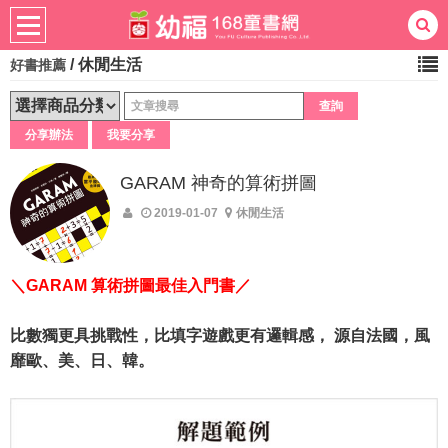
/
休閒生活
好書推薦
熱門：
忍者兔
ㄅㄆㄇ學習
桌遊
掛圖
手指按按
拼圖
練習本
積木
黏土
有聲
分享辦法
我要分享
3D立體書
繪本讀本
最強王
GARAM 神奇的算術拼圖
2019-01-07
休閒生活
＼GARAM 算術拼圖最佳入門書／
比數獨更具挑戰性，比填字遊戲更有邏輯感， 源自法國，風
靡歐、美、日、韓。