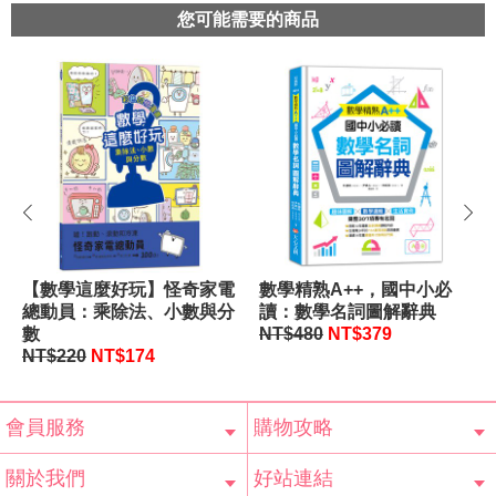
您可能需要的商品
prev
next
【數學這麼好玩】怪奇家電
數學精熟A++，國中小必
總動員：乘除法、小數與分
讀：數學名詞圖解辭典
數
NT$480
NT$379
NT$220
NT$174
會員服務
購物攻略
會員辨法
客服信箱
隱私條款
網站導覽
常見問題
購物說明
訂單查詢
關於我們
好站連結