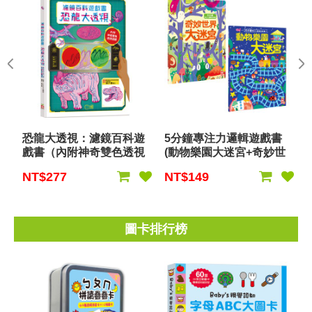
恐龍大透視：濾鏡百科遊
5分鐘專注力邏輯遊戲書
戲書（內附神奇雙色透視
(動物樂園大迷宮+奇妙世
濾鏡，可顯現出不同圖
界大迷宮)
NT$277
NT$149
案！）
圖卡排行榜