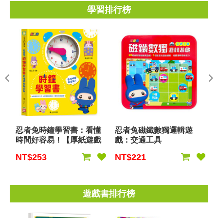
學習排行榜
忍者兔時鐘學習書：看懂
忍者兔磁鐵數獨邏輯遊
時間好容易！【厚紙遊戲
戲：交通工具
書】
NT$253
NT$221
遊戲書排行榜