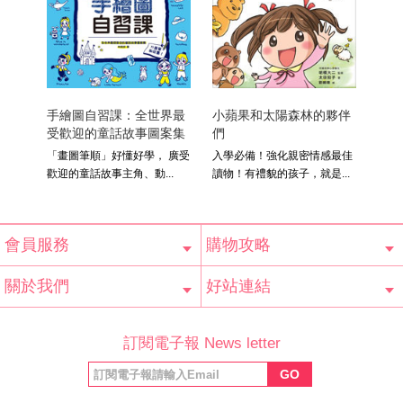
手繪圖自習課：全世界最
小蘋果和太陽森林的夥伴
圖解
受歡迎的童話故事圖案集
們
「畫圖筆順」好懂好學， 廣受
入學必備！強化親密情感最佳
職場
歡迎的童話故事主角、動...
讀物！有禮貌的孩子，就是...
雷針！ 
會員服務
購物攻略
會員辨法
客服信箱
隱私條款
網站導覽
常見問題
購物說明
訂單查詢
關於我們
好站連結
公司簡介
最新消息
版權聲明
產品保固
等家寶寶社會
LINE官方帳號
Facebook 粉
訂閱電子報 News letter
福利協會
絲專頁
GO