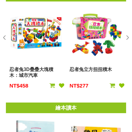
忍者兔3D疊疊大塊積
忍者兔立方扭扭積木
木：城市汽車
NT$458
NT$277
繪本讀本