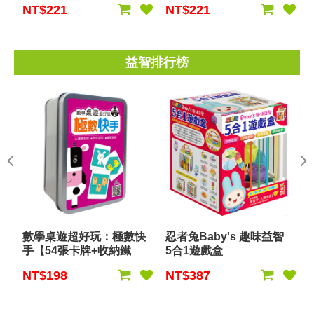
NT$221
NT$221
益智排行榜
數學桌遊超好玩：極數快
忍者兔Baby's 趣味益智
手【54張卡牌+收納鐵
5合1遊戲盒
盒】
NT$198
NT$387