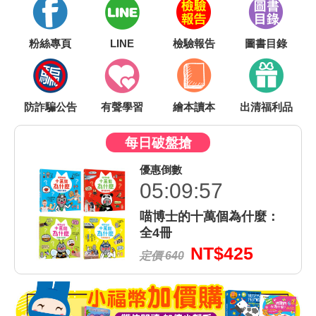
粉絲專頁
LINE
檢驗報告
圖書目錄
防詐騙公告
有聲學習
繪本讀本
出清福利品
每日破盤搶
優惠倒數
05:09:56
：
喵博士的十萬個為什麼：
全4冊
NT$425
定價 640