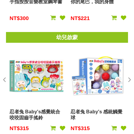
手指按按音樂教室鋼琴書
你的尾巴，我的身體
NT$300
NT$221
幼兒啟蒙
忍者兔 Baby's感覺統合
忍者兔 Baby's 感統觸覺
咬咬固齒手搖鈴
球
NT$315
NT$315