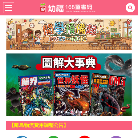
熱門：
忍者兔
ㄅㄆㄇ學習
桌遊
掛圖
手指按按
拼圖
練習本
積木
黏土
有聲
3D立體書
繪本讀本
最強王
【離島物流費用調整公告】
LINE Pay付款方式上線囉！
【貨到付款代收手續費調整公告】