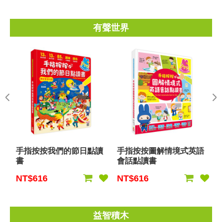
有聲世界
手指按按我們的節日點讀
手指按按圖解情境式英語
書
會話點讀書
NT$616
NT$616
益智積木