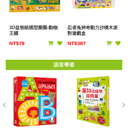
3D益智紙模型樂園-動物
忍者兔神奇動力沙積木派
王國
對遊戲盒
NT$78
NT$387
語言學習