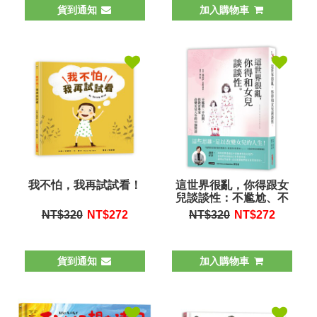
貨到通知
加入購物車
我不怕，我再試試看！
這世界很亂，你得跟女
兒談談性：不尷尬、不
怕問，性教育專家改變
NT$320
NT$
272
NT$320
NT$
272
女兒人生的50個對話
貨到通知
加入購物車