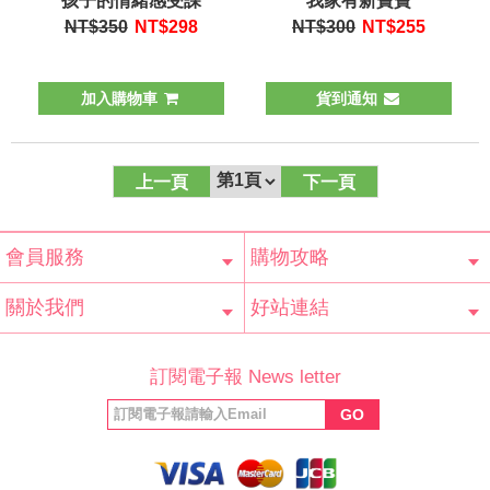
孩子的情緒感受課
我家有新寶寶
NT$350
NT$
298
NT$300
NT$
255
加入購物車
貨到通知
上一頁
下一頁
會員服務
購物攻略
會員辨法
客服信箱
隱私條款
網站導覽
常見問題
購物說明
訂單查詢
關於我們
好站連結
公司簡介
最新消息
版權聲明
產品保固
等家寶寶社會
LINE官方帳號
Facebook 粉
訂閱電子報 News letter
福利協會
絲專頁
GO