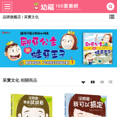
品牌旗艦店
/ 采實文化
熱門：
忍者兔
ㄅㄆㄇ學習
桌遊
掛圖
手指按按
拼圖
練習本
積木
黏土
有聲
3D立體書
繪本讀本
最強王
采實文化
相關商品