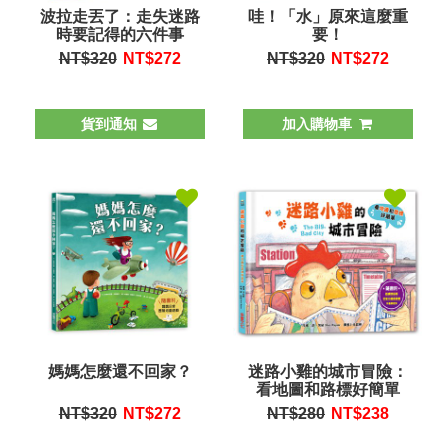
波拉走丟了：走失迷路
哇！「水」原來這麼重
時要記得的六件事
要！
NT$320
NT$
272
NT$320
NT$
272
貨到通知
加入購物車
媽媽怎麼還不回家？
迷路小雞的城市冒險：
看地圖和路標好簡單
NT$320
NT$
272
NT$280
NT$
238