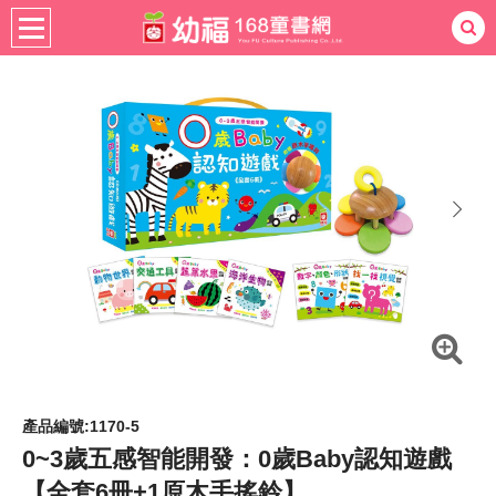
書籍分齡
適用年齡
0-3歲
熱門：
忍者兔
ㄅㄆㄇ學習
桌遊
掛圖
手指按按
拼圖
練習本
積木
黏土
有聲
3D立體書
繪本讀本
最強王
next
產品編號:1170-5
0~3歲五感智能開發：0歲Baby認知遊戲
【全套6冊+1原木手搖鈴】