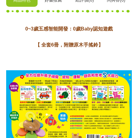
商品特色
好書推薦
給
評價(0)
問與答
(0)
0~3歲五感智能開發：0歲Baby認知遊戲
【 全套6冊，附贈原木手搖鈴】