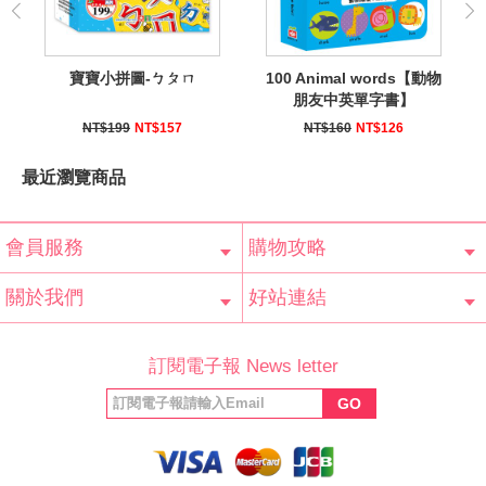
寶寶小拼圖-ㄅㄆㄇ
100 Animal words【動物
朋友中英單字書】
NT$199
NT$157
NT$160
NT$126
最近瀏覽商品
會員服務
購物攻略
會員辨法
客服信箱
隱私條款
網站導覽
常見問題
購物說明
訂單查詢
關於我們
好站連結
公司簡介
最新消息
版權聲明
產品保固
等家寶寶社會
LINE官方帳號
Facebook 粉
訂閱電子報 News letter
福利協會
絲專頁
GO