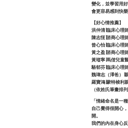
變化，並學習用好
會更容易感到快樂
【好心情推薦】
洪仲清∣臨床心理
陳志恆∣諮商心理
曾心怡∣臨床心理
黃之盈∣諮商心理
黃瑽寧∣馬偕兒童
駱郁芬∣臨床心理
魏瑋志（澤爸）∣
羅寶鴻∣蒙特梭利
（依姓氏筆畫排列
「情緒命名是一種
自己覺得很開心，
開。
我們的內在身心反