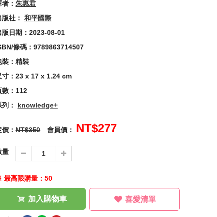
譯者：
朱惠君
出版社：
和平國際
版日期：2023-08-01
SBN/條碼：9789863714507
包裝：精裝
寸：23 x 17 x 1.24 cm
頁數：112
系列：
knowledge+
NT$277
定價：
NT$350
會員價：
數量
※ 最高限購量：50
加入購物車
喜愛清單