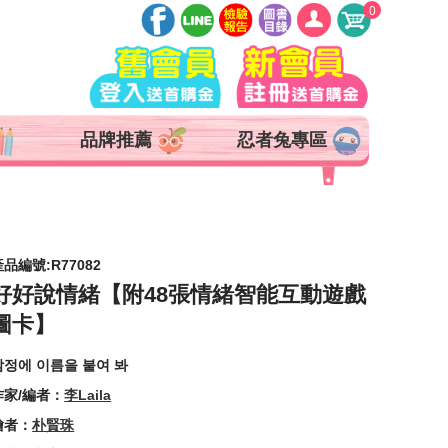
0
登入
註冊
會員中心
品牌推薦
忍者兔專區
查詢訂單
追蹤清單
抵用券 x 0 張
產品編號:R77082
好好說情緒【附48張情緒智能互動遊戲
圖卡】
감정에 이름을 붙여 봐
作家/編者：
李Laila
繪者：
朴賢珠