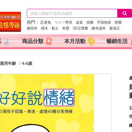
熱門：
忍者兔
ㄅㄆㄇ學習
桌遊
掛圖
手指按按
拼圖
練習本
積木
黏土
有聲
3D立體書
繪本讀本
最強王
區
商品分類
本月活動
暢銷生活
適用年齡
4-6歲