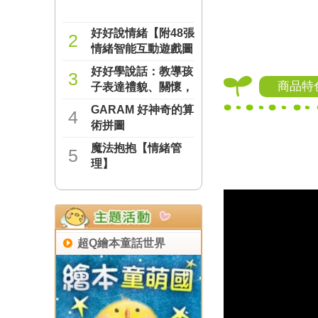
好好說情緒【附48張
2
情緒智能互動遊戲圖
卡】
好好學說話：教導孩
NT$277
3
商品特
子表達禮貌、關懷，
避免衝突的溝通方法
GARAM 好神奇的算
NT$237
4
（附18張好人緣互動
術拼圖
遊戲圖卡）
魔法抱抱【情緒管
NT$221
5
理】
NT$221
超Q繪本童話世界