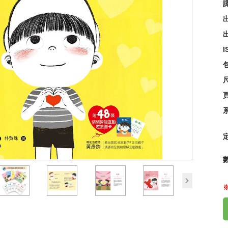
【可
出
95
I
尺
next