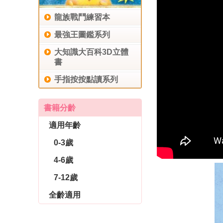
龍族戰鬥練習本
最強王圖鑑系列
大知識大百科3D立體
書
手指按按點讀系列
書籍分齡
適用年齡
0-3歲
4-6歲
7-12歲
全齡適用
休閒生活
育兒教養
社會圖書