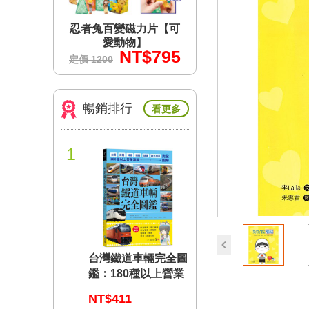
力片【可
忍者兔百變磁力片【可
忍者兔百變磁力片
】
愛動物】
愛動物】
$795
NT$795
NT$7
定價 1200
定價 1200
暢銷排行
看更多
1
prev
台灣鐵道車輛完全圖
鑑：180種以上營業
車輛詳盡介紹
NT$411