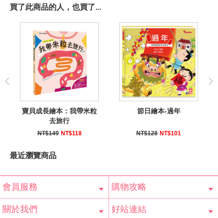
買了此商品的人，也買了...
寶貝成長繪本：我帶米粒
節日繪本-過年
去旅行
NT$149
NT$118
NT$128
NT$101
最近瀏覽商品
會員服務
購物攻略
會員辨法
客服信箱
隱私條款
網站導覽
常見問題
購物說明
訂單查詢
關於我們
好站連結