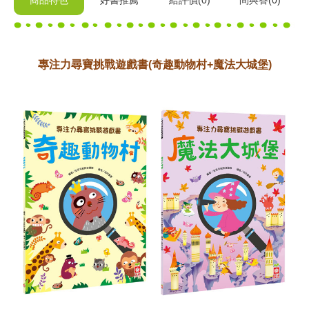
商品特色
好書推薦
給
評價(0)
問與答
(0)
專注力尋寶挑戰遊戲書(奇趣動物村+魔法大城堡)