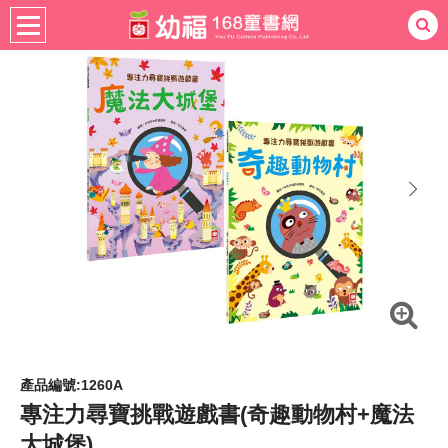
書籍分齡
適用年齡
4-6歲
熱門：
忍者兔
ㄅㄆㄇ學習
桌遊
掛圖
手指按按
拼圖
練習本
積木
黏土
有聲
3D立體書
繪本讀本
最強王
next
產品編號:1260A
專注力尋寶挑戰遊戲書(奇趣動物村+魔法
大城堡)