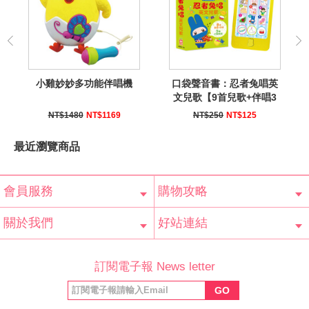
小雞妙妙多功能伴唱機
口袋聲音書：忍者兔唱英
文兒歌【9首兒歌+伴唱3
種打擊樂器】
NT$1480
NT$1169
NT$250
NT$125
最近瀏覽商品
會員服務
購物攻略
會員辨法
客服信箱
隱私條款
網站導覽
常見問題
購物說明
訂單查詢
關於我們
好站連結
公司簡介
最新消息
版權聲明
產品保固
等家寶寶社會
LINE官方帳號
Facebook 粉
訂閱電子報 News letter
福利協會
絲專頁
GO