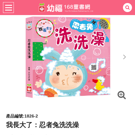
書籍分齡
適用年齡
4-6歲
熱門：
忍者兔
ㄅㄆㄇ學習
桌遊
掛圖
手指按按
拼圖
練習本
積木
黏土
有聲
3D立體書
繪本讀本
最強王
next
產品編號:1826-2
我長大了：忍者兔洗洗澡