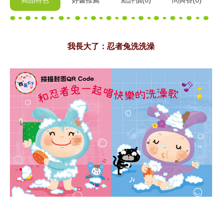
商品特色
好書推薦
給
評價(0)
問與答
(0)
我長大了：忍者兔洗洗澡