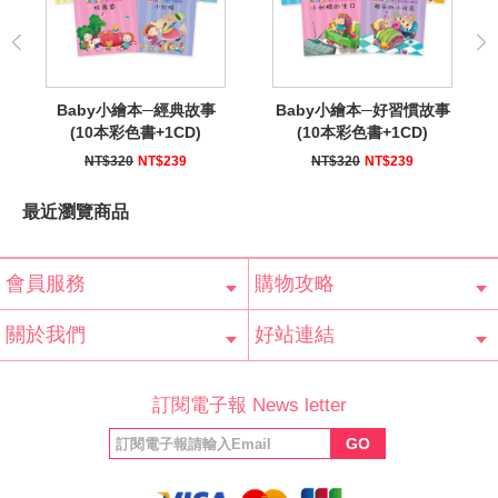
Baby小繪本─經典故事
Baby小繪本─好習慣故事
(10本彩色書+1CD)
(10本彩色書+1CD)
NT$320
NT$239
NT$320
NT$239
最近瀏覽商品
會員服務
購物攻略
會員辨法
客服信箱
隱私條款
網站導覽
常見問題
購物說明
訂單查詢
關於我們
好站連結
公司簡介
最新消息
版權聲明
產品保固
等家寶寶社會
LINE官方帳號
Facebook 粉
訂閱電子報 News letter
福利協會
絲專頁
GO