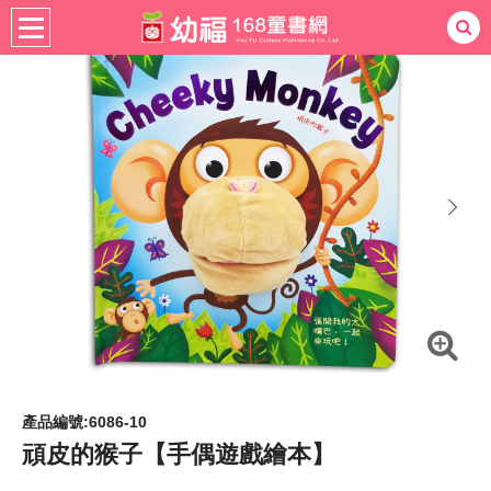
書籍分齡
適用年齡
4-6歲
熱門：
忍者兔
ㄅㄆㄇ學習
桌遊
掛圖
手指按按
拼圖
練習本
積木
黏土
有聲
3D立體書
繪本讀本
最強王
next
產品編號:6086-10
頑皮的猴子【手偶遊戲繪本】