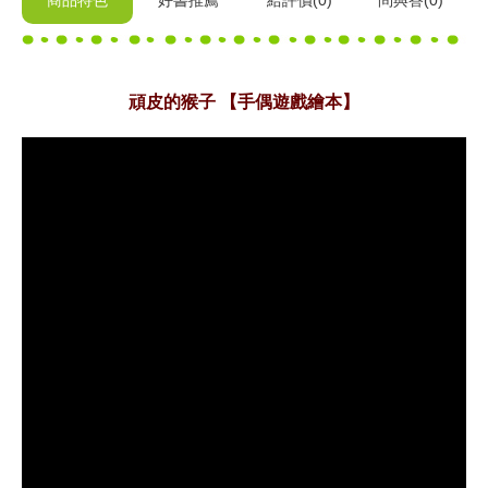
商品特色
好書推薦
給
評價(0)
問與答
(0)
頑皮的猴子 【手偶遊戲繪本】