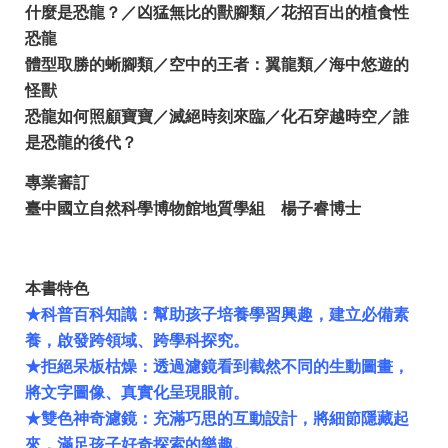
什麼是恐龍？／凶猛無比的獸腳類／花招百出的植食性
恐龍
體型取勝的蜥腳類／空中的王者：翼龍類／海中悠遊的
怪獸
恐龍如何照顧寶寶／滅絕時刻來臨／化石穿越時空／誰
是恐龍的後代？
專業審訂
臺中國立自然科學博物館地質學組 楊子睿博士
本書特色
★科普百科知識：幫助孩子培養學習興趣，建立必備素
養，啟發跨領域、跨學科探究。
★拒絕呆板枯燥：透過濾鏡看到截然不同的生動圖畫，
將文字圖像、真實化呈現眼前。
★雙色神奇濾鏡：充滿巧思的互動設計，將細節隱藏起
來，滿足孩子好奇探索的樂趣。