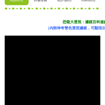
商品特色
好書推薦
給
評價(0)
問與答
(0)
恐龍大透視：濾鏡百科遊
（內附神奇雙色透視濾鏡，可顯現