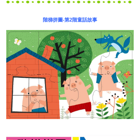
階梯拼圖-第2階童話故事