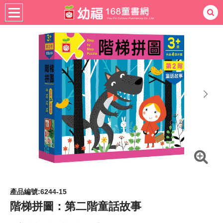
書籍分齡
適用年齡
0-3歲
熱門：
忍者兔
ㄅㄆㄇ學習
桌遊
掛圖
手指按按
拼圖
練習本
積木
黏土
有聲
3D立體書
繪本讀本
最強王
next
產品編號:6244-15
階梯拼圖：第二階童話故事