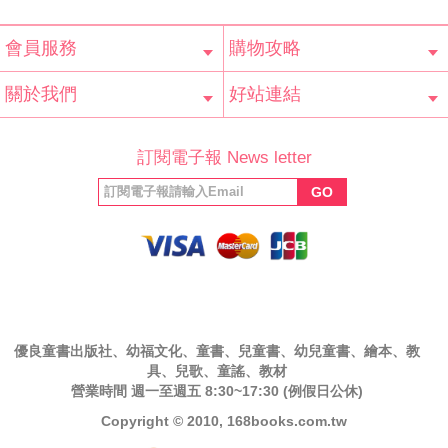
會員服務
購物攻略
會員辨法
客服信箱
隱私條款
網站導覽
常見問題
購物說明
訂單查詢
關於我們
好站連結
公司簡介
最新消息
版權聲明
產品保固
等家寶寶社會
LINE官方帳號
Facebook 粉
訂閱電子報 News letter
福利協會
絲專頁
GO
優良童書出版社、幼福文化、童書、兒童書、幼兒童書、繪本、教
具、兒歌、童謠、教材
營業時間 週一至週五 8:30~17:30 (例假日公休)
Copyright © 2010, 168books.com.tw