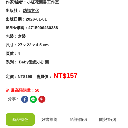
作家/編者：
小紅花圖書工作室
出版社：
幼福文化
出版日期：2026-01-01
ISBN/條碼：4715006460388
包裝：盒裝
尺寸：27 x 22 x 4.5 cm
頁數：4
系列：
Baby遊戲小拼圖
NT$157
定價：
NT$199
會員價：
※ 最高限購量：50
分享 :
商品特色
好書推薦
給
評價(0)
問與答
(0)