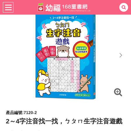
書籍分齡
適用年齡
4-6歲
熱門：
忍者兔
ㄅㄆㄇ學習
桌遊
掛圖
手指按按
拼圖
練習本
積木
黏土
有聲
3D立體書
繪本讀本
最強王
next
產品編號:7120-2
2～4字注音找一找，ㄅㄆㄇ生字注音遊戲