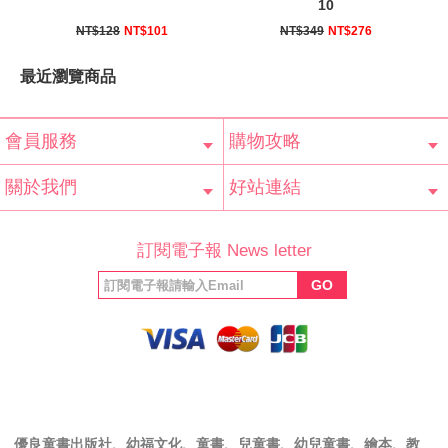
10
NT$128
NT$101
NT$349
NT$276
最近瀏覽商品
會員服務
購物攻略
會員辨法
客服信箱
隱私條款
網站導覽
常見問題
購物說明
訂單查詢
關於我們
好站連結
公司簡介
最新消息
版權聲明
產品保固
等家寶寶社會
LINE官方帳號
Facebook 粉
訂閱電子報 News letter
福利協會
絲專頁
GO
優良童書出版社、幼福文化、童書、兒童書、幼兒童書、繪本、教