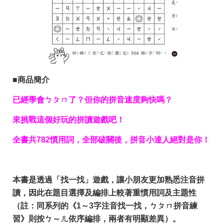
■商品簡介
已經學會ㄅㄆㄇ了？但你的拼音速度夠快嗎？
來挑戰這個好玩的拼讀遊戲吧！
全書共
782
慣用詞，全部破關後，拼音小達人絕對是你！
本書是透過「找一找」遊戲，讓小朋友更加熟悉注音拼
讀，因此在題目選擇及編排上較著重慣用詞及主題性
（註：同系列的《1～3字注音找一找，ㄅㄆㄇ拼音練
習》則按ㄅ～ㄦ依序編排，兩者有明顯差異）。