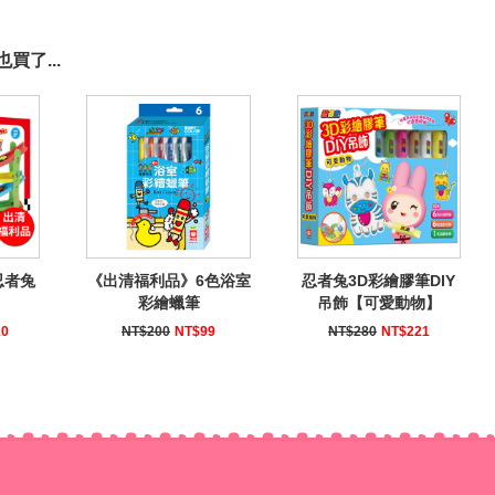
買了...
忍者兔
《出清福利品》6色浴室
忍者兔3D彩繪膠筆DIY
彩繪蠟筆
吊飾【可愛動物】
10
NT$200
NT$99
NT$280
NT$221