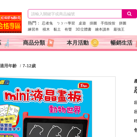
熱門：
忍者兔
ㄅㄆㄇ學習
桌遊
掛圖
手指按按
拼圖
練習本
積木
黏土
有聲
3D立體書
繪本讀本
最強王
區
商品分類
本月活動
暢銷生活
適用年齡
7-12歲
產
出
I