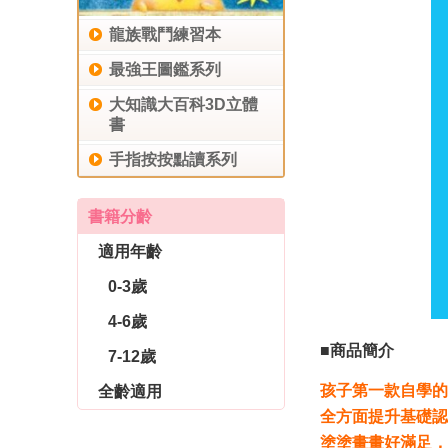
龍族戰鬥練習本
最強王圖鑑系列
大知識大百科3D立體
書
手指按按點讀系列
書籍分齡
適用年齡
0-3歲
4-6歲
■商品簡介
7-12歲
孩子第一款自學的
全齡適用
全方面提升基礎認
休閒生活
育兒教養
社會圖書
塗塗畫畫好滿足，