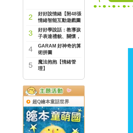
好好說情緒【附48張
2
情緒智能互動遊戲圖
卡】
好好學說話：教導孩
NT$277
3
子表達禮貌、關懷，
避免衝突的溝通方法
GARAM 好神奇的算
NT$237
4
（附18張好人緣互動
術拼圖
遊戲圖卡）
魔法抱抱【情緒管
NT$221
5
理】
NT$221
超Q繪本童話世界