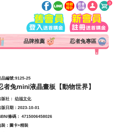
0
登入
註冊
會員中心
品牌推薦
忍者兔專區
查詢訂單
追蹤清單
抵用券 x 0 張
品編號:9125-25
忍者兔mini液晶畫板【動物世界】
出版社：
幼福文化
版日期：2023-10-01
SBN/條碼： 4715006458026
包裝：圖卡+精裝