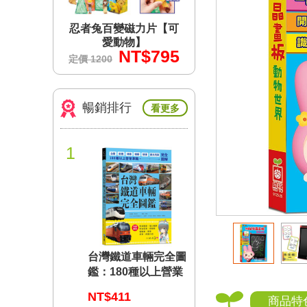
力片【可
忍者兔百變磁力片【可
忍者兔百變磁力片
】
愛動物】
愛動物】
$795
NT$795
NT$7
定價 1200
定價 1200
暢銷排行
看更多
1
台灣鐵道車輛完全圖
鑑：180種以上營業
車輛詳盡介紹
NT$411
商品特