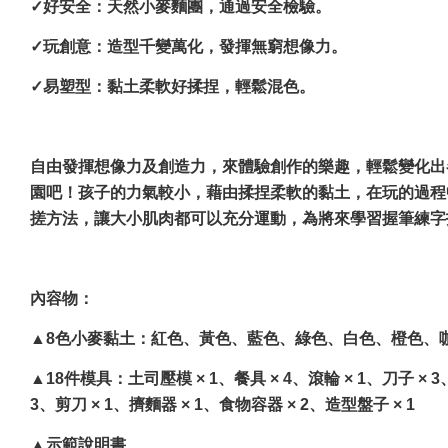
✓好安全：天然小麥麵團，通過安全檢驗。
✓玩創意：造型千變萬化，發揮無窮想像力。
✓易塑型：黏土柔軟好揉捏，輕鬆混色。
自由發揮想像力及創造力，來體驗創作的樂趣，輕鬆變化出
園吧！孩子的力氣較小，藉由揉捏柔軟的黏土，在玩的過程
搓方法，讓大小肌肉都可以充分運動，為將來學習握筆練字
內容物：
▲
8色小麥黏土：紅色、黃色、藍色、綠色、白色、橙色、
▲
18件模具：土司壓模 × 1、餐具 × 4、滾輪 × 1、刀子 ×
3、剪刀 × 1、擠麵器 × 1、食物容器 × 2、造型盤子 × 1
▲
示範說明書