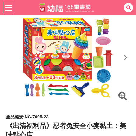
書籍分齡
適用年齡
4-6歲
熱門：
忍者兔
ㄅㄆㄇ學習
桌遊
掛圖
手指按按
拼圖
練習本
積木
黏土
有聲
3D立體書
繪本讀本
最強王
next
產品編號:NG-7095-23
《出清福利品》忍者兔安全小麥黏土：美
味點心店