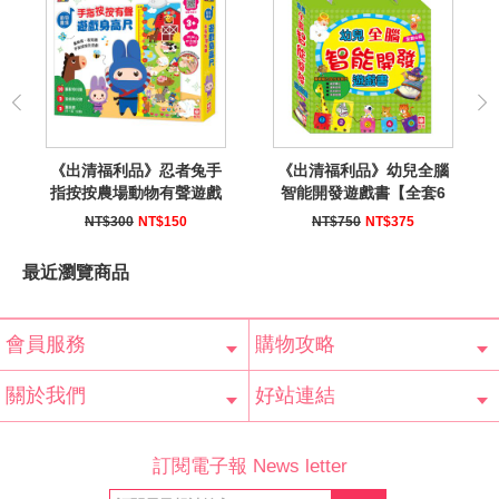
《出清福利品》忍者兔手
《出清福利品》幼兒全腦
指按按農場動物有聲遊戲
智能開發遊戲書【全套6
身高尺
冊】
NT$300
NT$150
NT$750
NT$375
最近瀏覽商品
會員服務
購物攻略
會員辨法
客服信箱
隱私條款
網站導覽
常見問題
購物說明
訂單查詢
關於我們
好站連結
公司簡介
最新消息
版權聲明
產品保固
等家寶寶社會
LINE官方帳號
Facebook 粉
訂閱電子報 News letter
福利協會
絲專頁