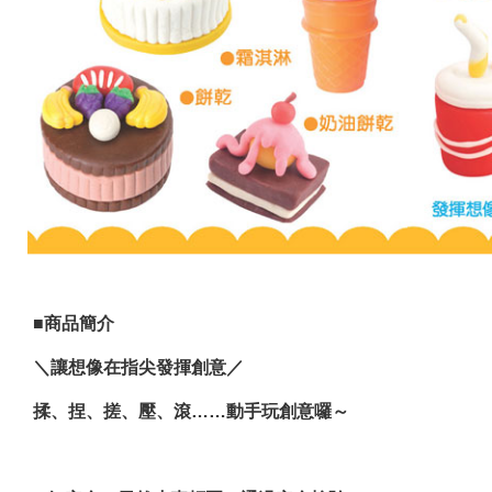
■商品簡介
＼讓想像在指尖發揮創意／
揉、捏、搓、壓、滾……動手玩創意囉～