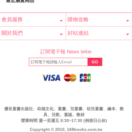
最近瀏覽商品
會員服務
購物攻略
會員辨法
客服信箱
隱私條款
網站導覽
常見問題
購物說明
訂單查詢
關於我們
好站連結
公司簡介
最新消息
版權聲明
產品保固
等家寶寶社會
LINE官方帳號
Facebook 粉
訂閱電子報 News letter
福利協會
絲專頁
GO
優良童書出版社、幼福文化、童書、兒童書、幼兒童書、繪本、教
具、兒歌、童謠、教材
營業時間 週一至週五 8:30~17:30 (例假日公休)
Copyright © 2010, 168books.com.tw