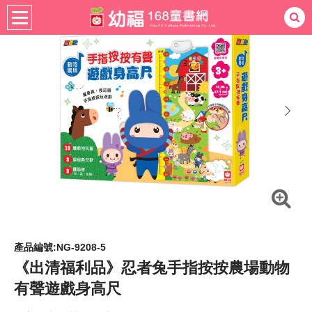
熱門：
忍者兔
ㄅㄆㄇ學習
桌遊
掛圖
手指按按
拼圖
練習本
積木
黏土
有聲
3D立體書
繪本讀本
最強王
next
產品編號:NG-9208-5
《出清福利品》忍者兔手指按按農場動物
有聲遊戲身高尺