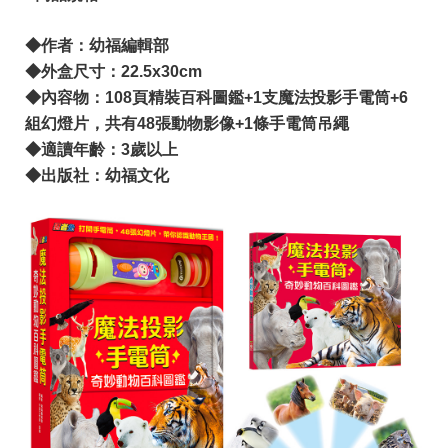
◆作者：幼福編輯部
◆外盒尺寸：22.5x30cm
◆內容物：108頁精裝百科圖鑑+1支魔法投影手電筒+6
組幻燈片，共有48張動物影像+1條手電筒吊繩
◆適讀年齡：3歲以上
◆出版社：幼福文化