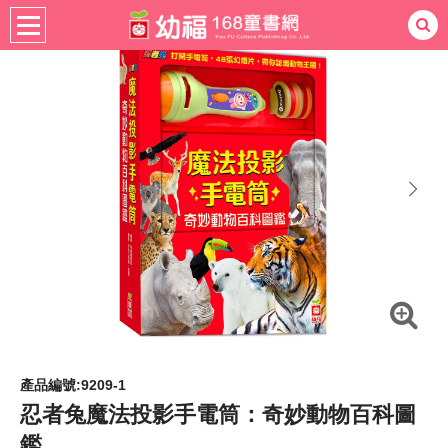
書籍分齡
適用年齡
4-6歲
熱門：
忍者兔
ㄅㄆㄇ學習
桌遊
掛圖
手指按按
拼圖
練習本
積木
黏土
有聲
3D立體書
繪本讀本
最強王
next
產品編號:9209-1
忍者兔魔法投影手電筒：奇妙動物百科圖
鑑