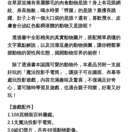
在草原並擁有美麗鬃毛的肉食動物是誰？身上有花斑網
紋、身高無敵，喝水時要「劈腿」的是誰？最擅長跳
躍、肚子上有一個大口袋的是誰？還有，喜歡潛水、皮
膚會分泌紅色黏稠液體的動物又是誰呢？
透過書中全彩精美的真實動物圖片，搭配簡單易懂的
文字重點解說，以及活潑逗趣的動物插圖，讓你輕鬆掌
握動物的習性與生態，揭開動物世界的祕密！
除了透過書本認識可愛的動物外，本產品另附一支超
好玩的「魔法投影手電筒」，讓孩子可在牆面、布幕等
處玩投影遊戲，內容充滿趣味及驚喜，不僅滿足好奇
心，還可隨時學習及遊戲，也適合親子同樂，好看又好
玩！
【遊戲配件】
1.108頁精裝百科圖鑑。
2.1支魔法投影手電筒。
3.6組幻燈片，共有48張動物影像。