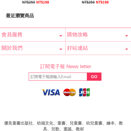
NT$250
NT$198
NT$250
NT$198
最近瀏覽商品
會員服務
購物攻略
會員辨法
客服信箱
隱私條款
網站導覽
常見問題
購物說明
訂單查詢
關於我們
好站連結
公司簡介
最新消息
版權聲明
產品保固
等家寶寶社會
LINE官方帳號
Facebook 粉
訂閱電子報 News letter
福利協會
絲專頁
GO
優良童書出版社、幼福文化、童書、兒童書、幼兒童書、繪本、教
具、兒歌、童謠、教材