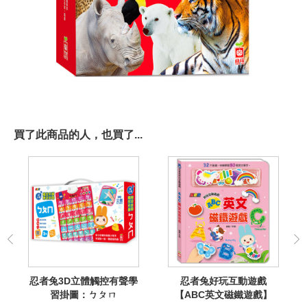
買了此商品的人，也買了...
忍者兔3D立體觸控有聲學
忍者兔好玩互動遊戲
習掛圖：ㄅㄆㄇ
【ABC英文磁鐵遊戲】