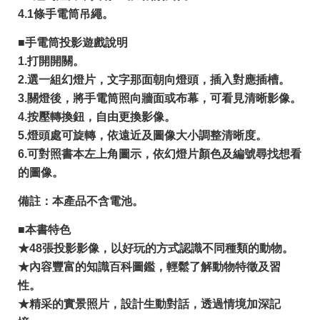
4.1條手電筒吊繩。
■手電筒投影遊戲說明
1.打開開關。
2.選一組幻燈片，文字那面朝向燈頭，插入對應插槽。
3.關燈後，將手電筒照向牆面或布幕，可看見清晰影像。
4.按壓轉換鈕，自由更換影像。
5.燈頭處可旋轉，依遠近及圖像大小調整清晰度。
6.可對照書本左上角圖示，依幻燈片顏色及編號尋找想看
的圖像。
備註：本產品不含電池。
■本書特色
★48張投影影像，以好玩的方式認識不同種類的動物。
★內容豐富的知識百科圖鑑，輕鬆了解動物特徵及習
性。
★精采的實景照片，設計生動對話，透過情境加深記