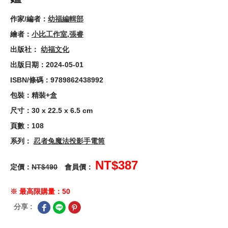
作家/編者：
幼福編輯部
繪者：
小比工作室
,
張睿
出版社：
幼福文化
出版日期：2024-05-01
ISBN/條碼：9789862438992
包裝：精裝+盒
尺寸：30 x 22.5 x 6.5 cm
頁數：108
系列：
忍者兔魔法投影手電筒
NT$387
定價：
NT$490
會員價：
※ 最高限購量：50
分享 :