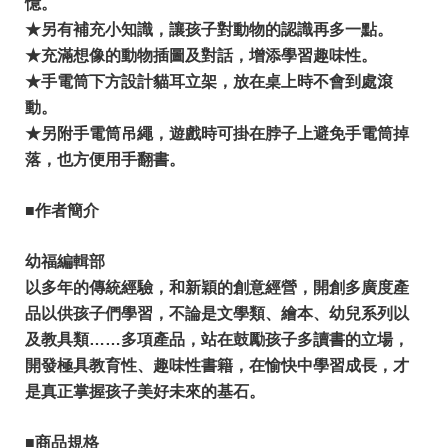
憶。
★另有補充小知識，讓孩子對動物的認識再多一點。
★充滿想像的動物插圖及對話，增添學習趣味性。
★手電筒下方設計貓耳立架，放在桌上時不會到處滾
動。
★另附手電筒吊繩，遊戲時可掛在脖子上避免手電筒掉
落，也方便用手翻書。
■作者簡介
幼福編輯部
以多年的傳統經驗，和新穎的創意經營，開創多廣度產
品以供孩子們學習，不論是文學類、繪本、幼兒系列以
及教具類……多項產品，站在鼓勵孩子多讀書的立場，
開發極具教育性、趣味性書籍，在愉快中學習成長，才
是真正掌握孩子美好未來的基石。
■商品規格