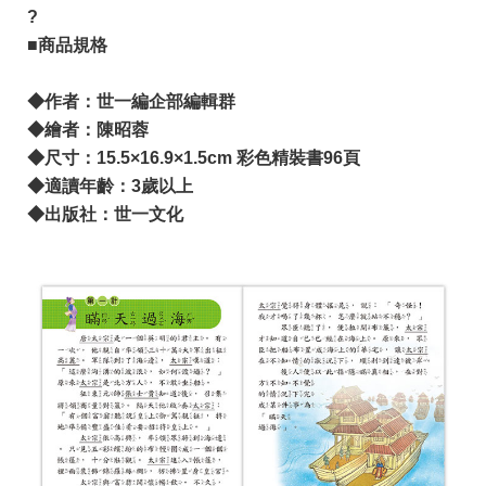
?
■商品規格
◆作者：世一編企部編輯群
◆繪者：陳昭蓉
◆尺寸：15.5×16.9×1.5cm 彩色精裝書96頁
◆適讀年齡：3歲以上
◆出版社：世一文化