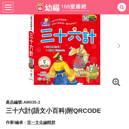
熱門：
忍者兔
ㄅㄆㄇ學習
桌遊
掛圖
手指按按
拼圖
練習本
積木
黏土
有聲
3D立體書
繪本讀本
最強王
next
產品編號:AM035-2
三十六計(語文小百科)附QRCODE
作家/編者：
世一文化編輯群