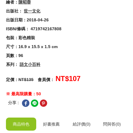
繪者：
陳昭蓉
出版社：
世一文化
出版日期：2018-04-26
ISBN/條碼： 4719742167808
包裝：彩色精裝
尺寸：16.9 x 15.5 x 1.5 cm
頁數：96
系列：
語文小百科
NT$107
定價：
NT$135
會員價：
※ 最高限購量：50
分享 :
商品特色
好書推薦
給
評價(0)
問與答
(0)