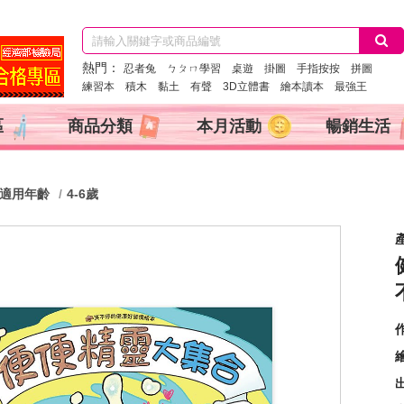
熱門：
忍者兔
ㄅㄆㄇ學習
桌遊
掛圖
手指按按
拼圖
練習本
積木
黏土
有聲
3D立體書
繪本讀本
最強王
區
商品分類
本月活動
暢銷生活
適用年齡
4-6歲