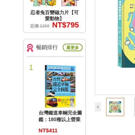
力片【可
忍者兔百變磁力片【可
忍者兔百變磁力片
】
愛動物】
愛動物】
$795
NT$795
NT$7
定價 1200
定價 1200
暢銷排行
看更多
1
prev
台灣鐵道車輛完全圖
鑑：180種以上營業
車輛詳盡介紹
NT$411