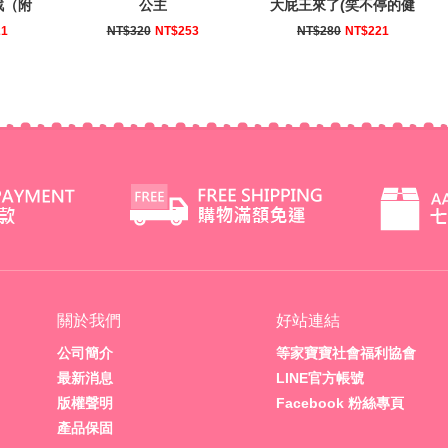
戰（附
公主
大屁王來了(笑不停的健
）
康好習慣繪本)
21
NT$320
NT$253
NT$280
NT$221
關於我們
好站連結
公司簡介
等家寶寶社會福利協會
最新消息
LINE官方帳號
版權聲明
Facebook 粉絲專頁
產品保固