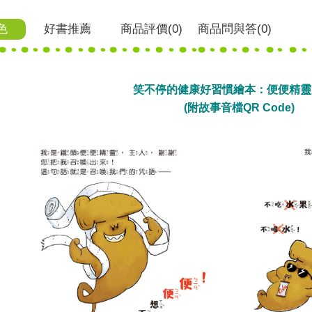
色
好書推薦
商品
評價(0)
商品
問與答
(0)
笑不停的健康好習慣繪本：便便精靈
(附故事音檔QR Code)