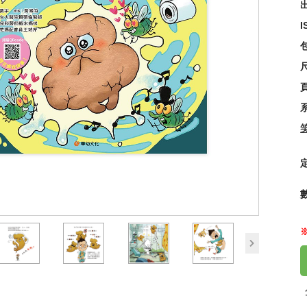
出
I
【可
95
尺
next