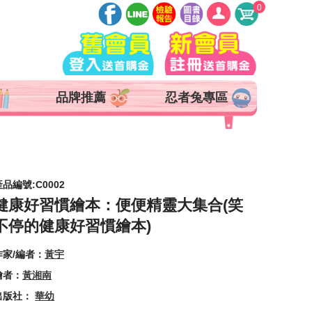
0
登入
註冊
會員中心
品牌推薦
忍者兔專區
查詢訂單
追蹤清單
抵用券 x 0 張
產品編號:C0002
健康好習慣繪本：便便精靈大集合(笑
不停的健康好習慣繪本)
作家/編者：
黃宇
繪者：
黃湘南
出版社：
華幼