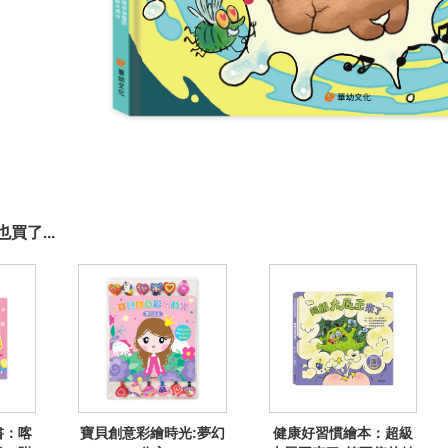
買了...
書：喀
寶貝創意彩繪時光:夢幻
健康好習慣繪本：超級