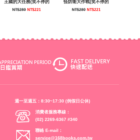
王國的大任務(笑不停的
怪防衛大作戰(笑不停的
健康好習慣繪本)
健康好習慣繪本)
NT$280
NT$221
NT$280
NT$221
週一至週五：8:30~17:30 (例假日公休)
消費者服務專線：
(02) 2269-6367 #340
聯絡 E-mail：
service@168books.com.tw