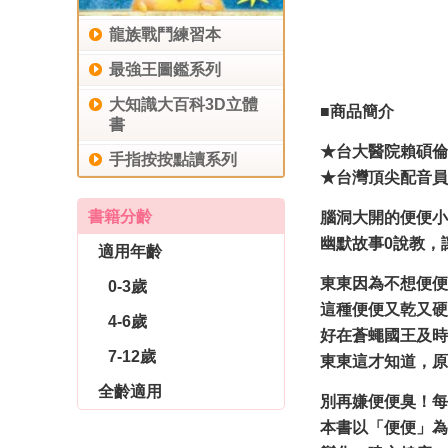
龍族戰鬥練習本
最強王圖鑑系列
大知識大百科3D立體
■商品簡介
書
★台大醫院賴碩倫
手指按按點讀系列
★台灣頂尖配音員
書籍分齡
腦洞大開的便便小
幽默故事0說教，
適用年齡
東東因為不想便便
0-3歲
這種便便又乾又硬
4-6歲
好在蒼蠅國王及時
7-12歲
東東這才知道，原
全齡適用
別再嫌便便臭！每
休閒生活
育兒教養
社會圖書
本書以「便便」為