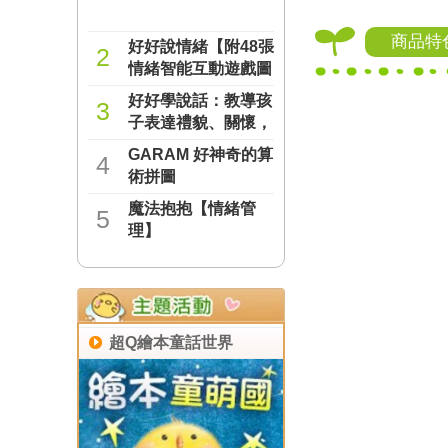
商品特
好好說情緒【附48張
2
情緒智能互動遊戲圖
卡】
好好學說話：教導孩
NT$277
3
子表達禮貌、關懷，
避免衝突的溝通方法
GARAM 好神奇的算
NT$237
4
（附18張好人緣互動
術拼圖
遊戲圖卡）
魔法抱抱【情緒管
NT$221
5
理】
NT$221
超Q繪本童話世界