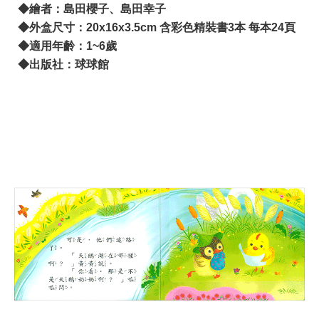
◆繪者：島田櫻子、島田幸子​
◆外盒尺寸：20x16x3.5cm 含彩色精裝書3本 每本24頁
◆適用年齡：1~6歲
◆出版社：球球館