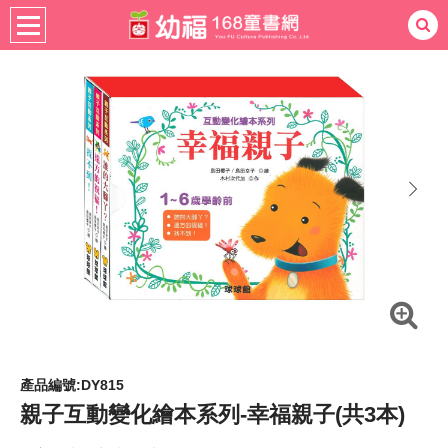
書籍分齡
適用年齡
0-3歲
熱門：
忍者兔
ㄅㄆㄇ學習
桌遊
掛圖
手指按按
拼圖
練習本
積木
黏土
有聲
3D立體書
繪本讀本
最強王
next
產品編號:DY815
親子互動變化繪本系列-幸福親子(共3本)