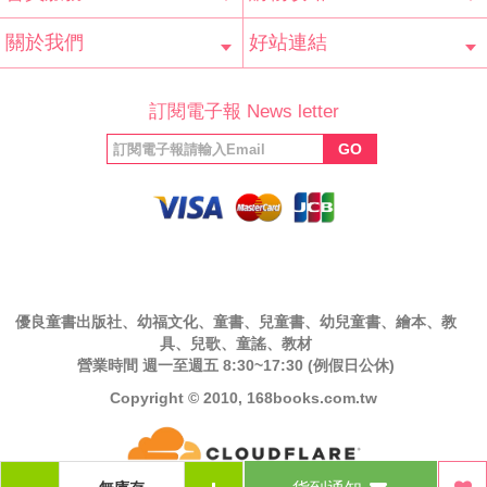
會員辨法
客服信箱
隱私條款
網站導覽
常見問題
購物說明
訂單查詢
關於我們
好站連結
公司簡介
最新消息
版權聲明
產品保固
等家寶寶社會
LINE官方帳號
Facebook 粉
訂閱電子報 News letter
福利協會
絲專頁
GO
優良童書出版社、幼福文化、童書、兒童書、幼兒童書、繪本、教
具、兒歌、童謠、教材
營業時間 週一至週五 8:30~17:30 (例假日公休)
Copyright © 2010, 168books.com.tw