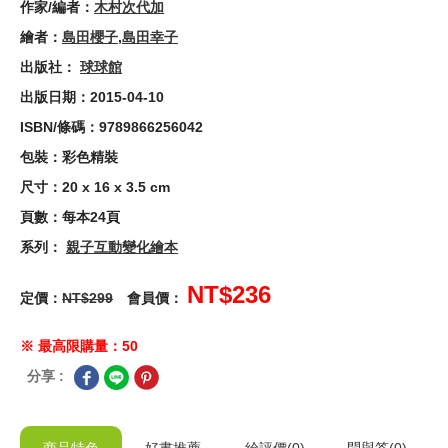
作家/編者：
木村次代加
繪者：
島田櫻子
,
島田幸子
出版社：
球球館
出版日期：2015-04-10
ISBN/條碼：9789866256042
包裝：彩色精裝
尺寸：20 x 16 x 3.5 cm
頁數：每本24頁
系列：
親子互動變化繪本
NT$236
定價：
NT$299
會員價：
※ 最高限購量：50
分享 :