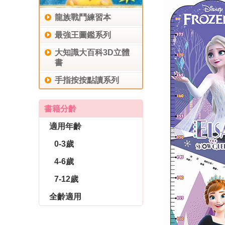
龍族戰鬥練習本
最強王圖鑑系列
大知識大百科3D立體
書
手指按按點讀系列
書籍分齡
適用年齡
0-3歲
4-6歲
7-12歲
全齡適用
休閒生活
育兒教養
社會圖書