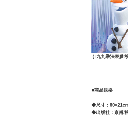
(
↑
九九乘法表參考
■商品規格
◆尺寸：60×21c
◆出版社：京甫/