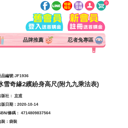
0
登入
註冊
會員中心
品牌推薦
忍者兔專區
查詢訂單
追蹤清單
抵用券 x 0 張
產品編號:JF1936
冰雪奇緣2繽紛身高尺(附九九乘法表)
出版社：
京甫
版日期：2020-10-14
SBN/條碼： 4714809837564
包裝：袋裝