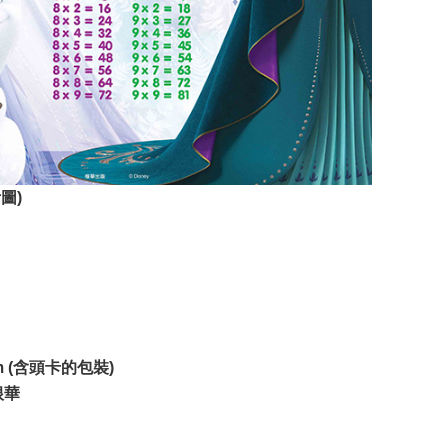
圖)
m (含頭卡的包裝)
根華