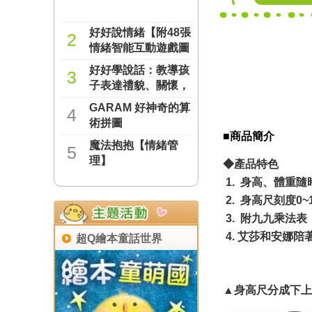
好好說情緒【附48張
2
情緒智能互動遊戲圖
卡】
好好學說話：教導孩
NT$277
3
子表達禮貌、關懷，
避免衝突的溝通方法
GARAM 好神奇的算
NT$237
4
（附18張好人緣互動
術拼圖
遊戲圖卡）
■商品簡介
魔法抱抱【情緒管
NT$221
5
理】
◆產品特色
1. 身高、體重
NT$221
2. 身高尺刻度0
3. 附九九乘法
4.
艾莎和安娜
陪
超Q繪本童話世界
▲身高尺分成下上