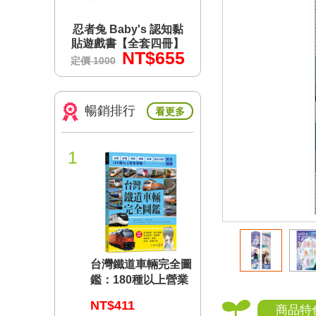
s 認知黏
忍者兔 Baby's 認知黏
忍者兔 Baby's 認
套四冊】
貼遊戲書【全套四冊】
貼遊戲書【全套四
$655
NT$655
NT$6
定價 1000
定價 1000
暢銷排行
看更多
1
台灣鐵道車輛完全圖
鑑：180種以上營業
車輛詳盡介紹
NT$411
商品特