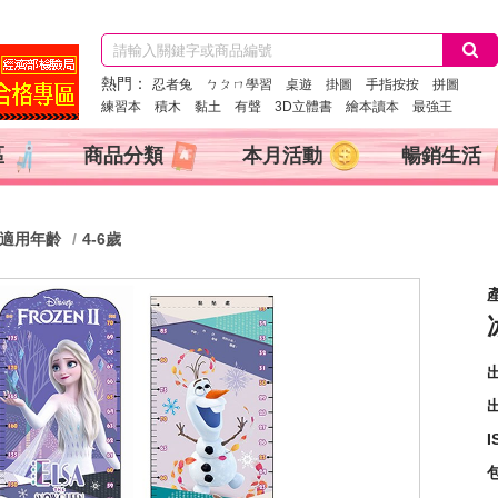
熱門：
忍者兔
ㄅㄆㄇ學習
桌遊
掛圖
手指按按
拼圖
練習本
積木
黏土
有聲
3D立體書
繪本讀本
最強王
區
商品分類
本月活動
暢銷生活
適用年齡
4-6歲
出
I