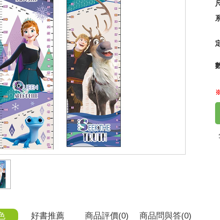
尺
知黏
冊】
55
色
好書推薦
商品
評價(0)
商品
問與答
(0)