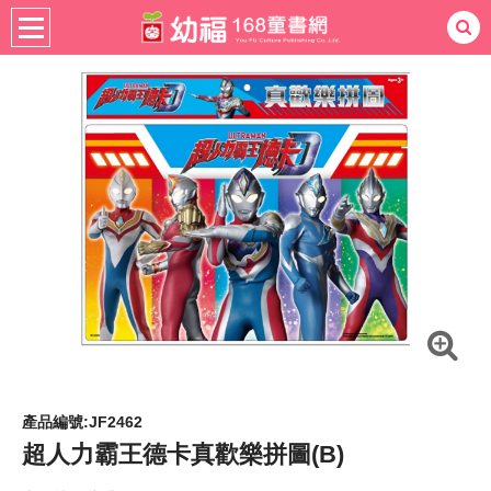
書籍分齡
適用年齡
4-6歲
熱門：
忍者兔
ㄅㄆㄇ學習
桌遊
掛圖
手指按按
拼圖
練習本
積木
黏土
有聲
3D立體書
繪本讀本
最強王
產品編號:JF2462
超人力霸王德卡真歡樂拼圖(B)