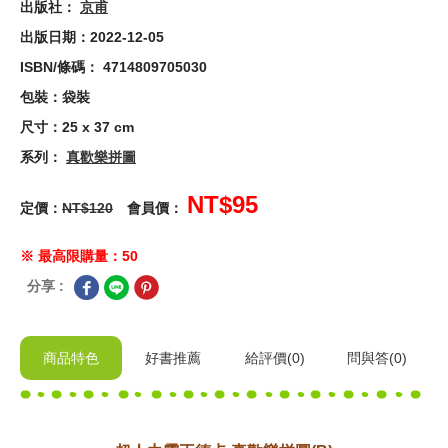
出版社：
京甫
出版日期：2022-12-05
ISBN/條碼： 4714809705030
包裝：袋裝
尺寸：25 x 37 cm
系列：
真歡樂拼圖
NT$95
定價：
NT$120
會員價：
※ 最高限購量：50
分享 :
商品特色
好書推薦
給
評價(0)
問與答
(0)