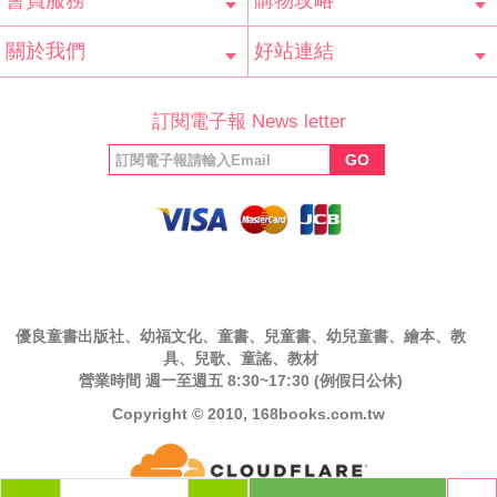
會員服務
購物攻略
會員辨法
客服信箱
隱私條款
網站導覽
常見問題
購物說明
訂單查詢
關於我們
好站連結
公司簡介
最新消息
版權聲明
產品保固
等家寶寶社會
LINE官方帳號
Facebook 粉
訂閱電子報 News letter
福利協會
絲專頁
GO
優良童書出版社、幼福文化、童書、兒童書、幼兒童書、繪本、教
具、兒歌、童謠、教材
營業時間 週一至週五 8:30~17:30 (例假日公休)
Copyright © 2010, 168books.com.tw