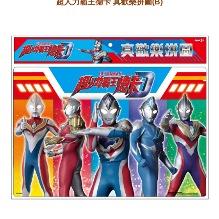
超人力霸王德卡 真歡樂拼圖(B)