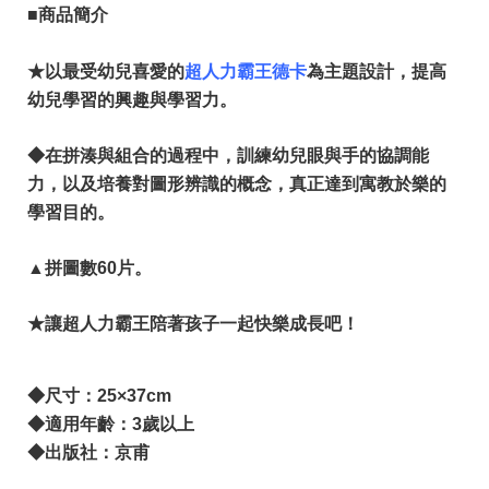
■商品簡介
★以最受幼兒喜愛的
超人力霸王德卡
為主題設計，提高
幼兒學習的興趣與學習力。
◆在拼湊與組合的過程中，訓練幼兒眼與手的協調能
力，以及培養對圖形辨識的概念，真正達到寓教於樂的
學習目的。
▲拼圖數60片。
★讓
超人力霸王
陪著孩子一起快樂成長吧！
◆尺寸：25×37cm
◆適用年齡：3歲以上
◆出版社：京甫