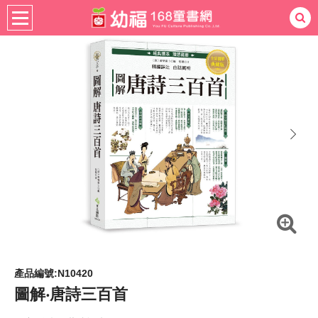
書籍分齡
全齡適用
社會圖書
熱門：
忍者兔
ㄅㄆㄇ學習
桌遊
掛圖
手指按按
拼圖
練習本
積木
黏土
有聲
3D立體書
繪本讀本
最強王
next
產品編號:N10420
圖解‧唐詩三百首