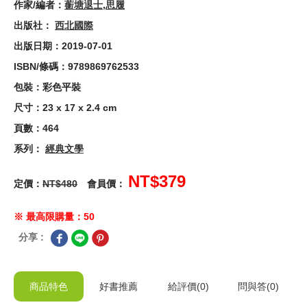
作家/編者：
蘅塘退士
,
思履
出版社：
西北國際
出版日期：2019-07-01
ISBN/條碼：9789869762533
包裝：彩色平裝
尺寸：23 x 17 x 2.4 cm
頁數：464
系列：
經典文學
NT$379
定價：
NT$480
會員價：
※ 最高限購量：50
分享 :
商品特色
好書推薦
給
評價(0)
問與答
(0)