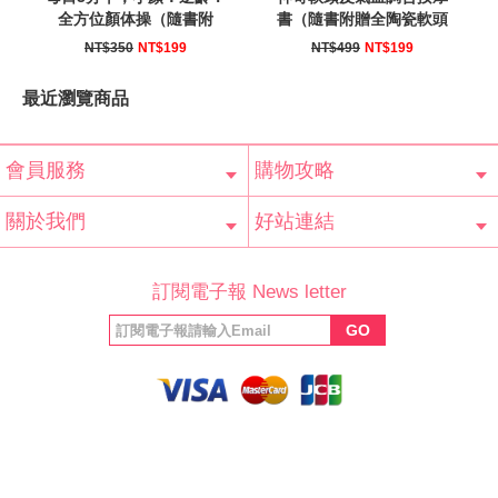
全方位顏体操（隨書附
書（隨書附贈全陶瓷軟頭
贈：按摩棒＋教學DVD）
皮紓壓按摩板）
NT$350
NT$199
NT$499
NT$199
最近瀏覽商品
會員服務
購物攻略
會員辨法
客服信箱
隱私條款
網站導覽
常見問題
購物說明
訂單查詢
關於我們
好站連結
公司簡介
最新消息
版權聲明
產品保固
等家寶寶社會
LINE官方帳號
Facebook 粉
訂閱電子報 News letter
福利協會
絲專頁
GO