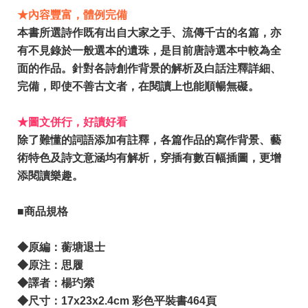
★內容豐富，體例完備
本書所選詩作既有出自大家之手、流傳千古的名篇，亦
有不見錄於一般選本的遺珠，是目前唐詩選本中較為全
面的作品。針對各詩創作背景的解析及白話注釋詳細、
完備，即使不善古文者，在閱讀上也能順暢無礙。
★圖文併行，好讀好看
除了難懂的詞語添加有註釋，各篇作品的寫作背景、藝
術特色及詩文意涵均有解析，穿插有數百幅插圖，更增
添閱讀樂趣。
■商品規格
◆原編：蘅塘退士
​◆原注：思履
◆譯者：楊玓縈
◆尺寸：17x23x2.4cm 彩色平裝書464頁