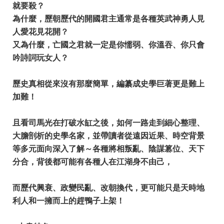
就要殺？
為什麼，歷朝歷代的開國君主通常是各種英武神勇人見
人愛花見花開？
又為什麼，亡國之君就一定是你懦弱、你溫吞、你只會
吟詩詞玩女人？
歷史真相從來沒有那麼簡單，編纂成史學巨著更是難上
加難！
且看司馬光在打破水缸之後，如何一路走到細心整理、
大膽剖析的史學名家，並帶讀者從遠因近果、時空背景
等多元面向深入了解～各種將相叛亂、陰謀篡位、天下
分合，背後都可能有各種人在江湖身不由己，
而歷代興衰、政變民亂、改朝換代，更可能只是天時地
利人和一擁而上的趕鴨子上架！