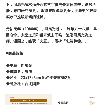
下，司馬光請求擔任西京留守御史臺這個閒差，退居洛
陽，專門研究歷史， 希望透過編寫史著，從歷史的興衰
成敗中提取治國的經驗。
元祐元年（1086年），司馬光逝世，終年六十八歲，舉
國哀悼。太皇太后和哲宗親去弔唁，追贈司馬光為太
師、溫國公，諡號「文正」，賜碑「忠清粹德」。
​■商品規格
​◆主編：司馬光
◆編譯者：思履
◆尺寸：23x17x3cm 彩色平裝書592頁
​◆出版社：西北國際