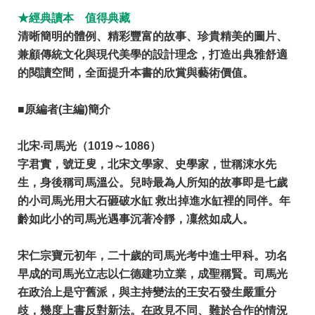
★經典讀本 值得典藏
清晰簡明的體例、精彩豐富的故事、珍貴精美的圖片、
兼顧傳統文化與現代美學的設計理念，打造出典雅舒適
的閱讀空間，全面提升本書的欣賞與藝術價值。
■原編者(主編)簡介
北宋‧司馬光（1019～1086）
字君實，號迂叟，北宋文學家、史學家，世稱涑水先
生，身後稱司馬溫公。兒時最為人所知的故事即是七歲
的小司馬光用大石砸破水缸 救出掉進水缸裡的同伴。年
齡如此小的司馬光遇事沉著冷靜，凜然如成人。
宋仁宗寶元初年，二十歲的司馬光考中進士甲科。功名
早成的司馬光立志以仁德建功立業，成聖稱賢。司馬光
在政治上是守舊派，與主持變法的王安石發生嚴重分
歧，幾度上書反對新法。在政見不同、難於合作的情況