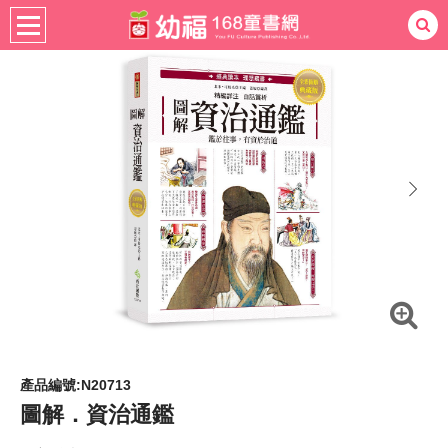
書籍分齡
全齡適用
社會圖書
熱門：
忍者兔
ㄅㄆㄇ學習
桌遊
掛圖
手指按按
拼圖
練習本
積木
黏土
有聲
3D立體書
繪本讀本
最強王
next
產品編號:N20713
圖解．資治通鑑