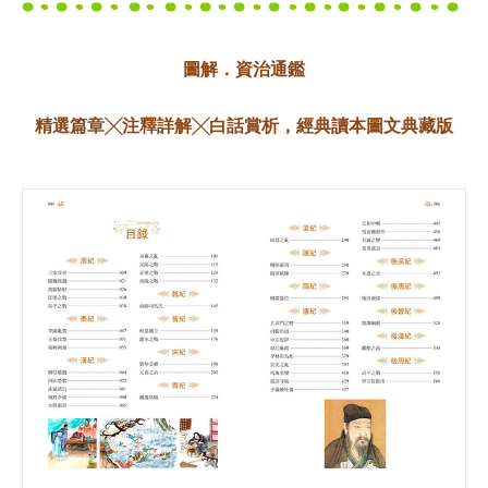
圖解．資治通鑑
精選篇章╳注釋詳解╳白話賞析，經典讀本圖文典藏版