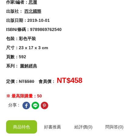
作家/編者：
思履
出版社：
西北國際
出版日期：2019-10-01
ISBN/條碼：9789869762540
包裝：彩色平裝
尺寸：23 x 17 x 3 cm
頁數：592
系列：
圖解經典
NT$458
定價：
NT$580
會員價：
※ 最高限購量：50
分享 :
商品特色
好書推薦
給
評價(0)
問與答
(0)