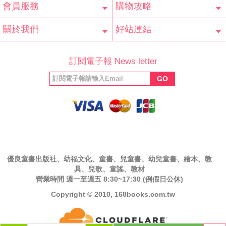
會員服務
購物攻略
會員辨法
客服信箱
隱私條款
網站導覽
常見問題
購物說明
訂單查詢
關於我們
好站連結
公司簡介
最新消息
版權聲明
產品保固
等家寶寶社會
LINE官方帳號
Facebook 粉
訂閱電子報 News letter
福利協會
絲專頁
GO
優良童書出版社、幼福文化、童書、兒童書、幼兒童書、繪本、教
具、兒歌、童謠、教材
營業時間 週一至週五 8:30~17:30 (例假日公休)
Copyright © 2010, 168books.com.tw