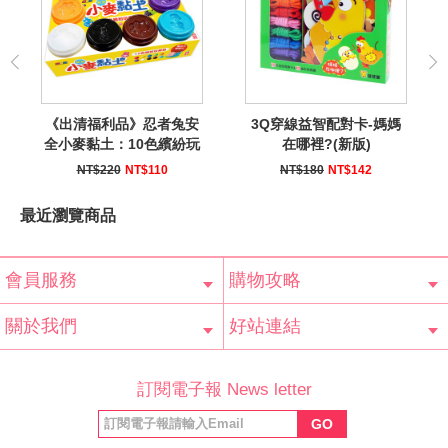
《出清福利品》忍者兔安
3Q穿線益智配對卡-媽媽
全小麥黏土：10色繽紛玩
在哪裡?(新版)
樂組
NT$220
NT$110
NT$180
NT$142
最近瀏覽商品
會員服務
購物攻略
會員辨法
客服信箱
隱私條款
網站導覽
常見問題
購物說明
訂單查詢
關於我們
好站連結
公司簡介
最新消息
版權聲明
產品保固
等家寶寶社會
LINE官方帳號
Facebook 粉
訂閱電子報 News letter
福利協會
絲專頁
GO