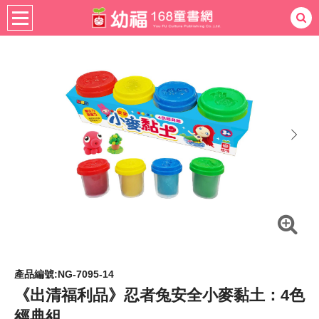
書籍分齡
適用年齡
4-6歲
熱門：
忍者兔
ㄅㄆㄇ學習
桌遊
掛圖
手指按按
拼圖
練習本
積木
黏土
有聲
3D立體書
繪本讀本
最強王
next
產品編號:NG-7095-14
《出清福利品》忍者兔安全小麥黏土：4色
經典組