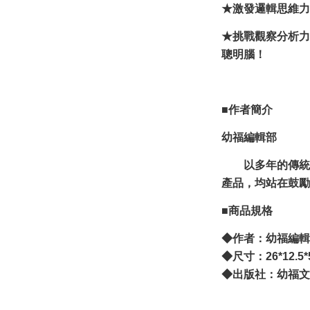
★激發邏輯思維力
★挑戰觀察分析力
聰明腦！
■作者
簡介
幼福編輯部
以多年的傳統經
產品，均站在鼓勵
■商品規格
◆作者：
幼福編輯
◆尺寸：26*12.5*
◆出版社：幼福文