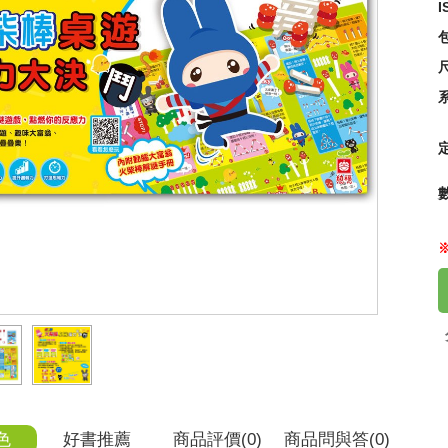
I
什
尺
25
色
好書推薦
商品
評價(0)
商品
問與答
(0)