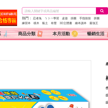
熱門：
忍者兔
ㄅㄆㄇ學習
桌遊
掛圖
手指按按
拼圖
練習本
積木
黏土
有聲
3D立體書
繪本讀本
最強王
區
商品分類
本月活動
暢銷生活
產
出