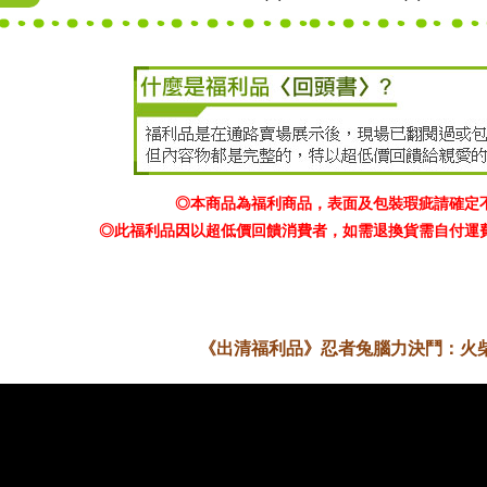
◎本商品為福利商品，表面及包裝瑕疵請確定
◎此福利品因以超低價回饋消費者，如需退換貨需自付運
《出清福利品》忍者兔腦力決鬥：火