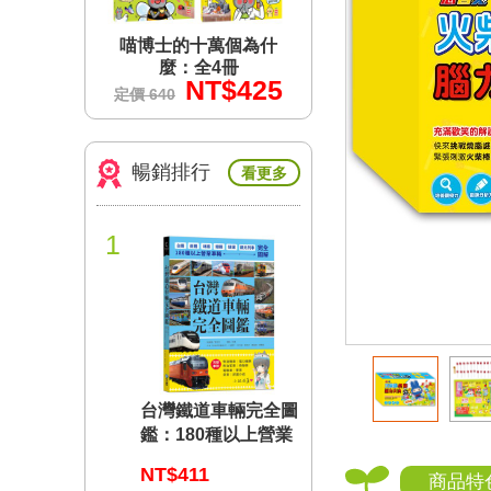
個為什
喵博士的十萬個為什
喵博士的十萬個為
冊
麼：全4冊
麼：全4冊
$425
NT$425
NT$4
定價 640
定價 640
暢銷排行
看更多
1
台灣鐵道車輛完全圖
鑑：180種以上營業
車輛詳盡介紹
NT$411
商品特