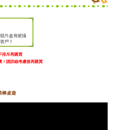
不排斥再購買
費！請詳細考慮後再購買
柴棒桌遊