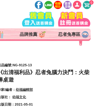
0
登入
註冊
會員中心
品牌推薦
忍者兔專區
查詢訂單
追蹤清單
抵用券 x 0 張
品編號:NG-9125-13
《出清福利品》忍者兔腦力決鬥：火柴
棒桌遊
作家/編者：
幼福編輯部
出版社：
幼福文化
版日期：2021-05-01