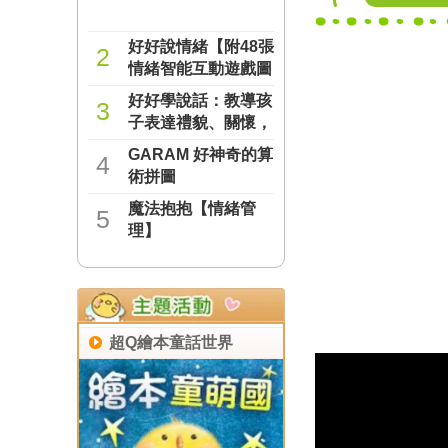
好好說情緒【附48張
2
情緒智能互動遊戲圖
卡】
好好學說話：教導孩
NT$277
3
子表達禮貌、關懷，
避免衝突的溝通方法
GARAM 好神奇的算
NT$237
4
（附18張好人緣互動
術拼圖
遊戲圖卡）
魔法抱抱【情緒管
NT$221
5
理】
NT$221
超Q繪本童話世界