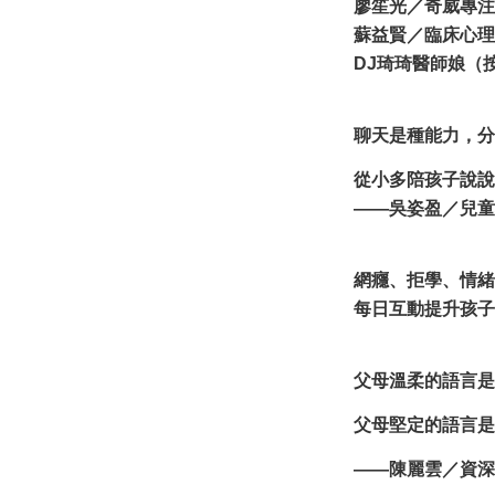
廖笙光／奇威專注
蘇益賢／臨床心理
DJ琦琦醫師娘
（
聊天是種能力，分
從小多陪孩子說說
——吳姿盈／兒童
網癮、拒學、情緒障
每日互動提升孩子
父母溫柔的語言是
父母堅定的語言是
——陳麗雲／資深