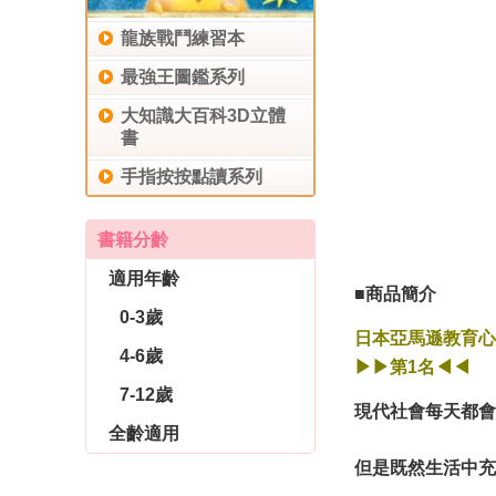
龍族戰鬥練習本
最強王圖鑑系列
大知識大百科3D立體
書
手指按按點讀系列
書籍分齡
適用年齡
■商品簡介
0-3歲
日本亞馬遜教育心
4-6歲
▶
▶
第
1
名
◀◀
7-12歲
現代社會每天都會
全齡適用
但是既然生活中充
休閒生活
育兒教養
社會圖書