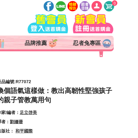
0
登入
註冊
會員中心
品牌推薦
忍者兔專區
查詢訂單
追蹤清單
抵用券 x 0 張
產品編號:R77072
換個語氣這樣做：教出高韌性堅強孩子
的親子管教萬用句
作家/編者：
足立啓美
譯者：
劉姍珊
出版社：
和平國際