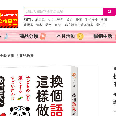
熱門：
忍者兔
ㄅㄆㄇ學習
桌遊
掛圖
手指按按
拼圖
練習本
積木
黏土
有聲
3D立體書
繪本讀本
最強王
區
商品分類
本月活動
暢銷生活
全齡適用
育兒教養