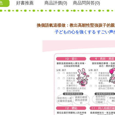
色
好書推薦
商品
評價(0)
商品
問與答
(0)
換個語氣這樣做：教出高韌性堅強孩子的親
子どもの心を強くする すごい声