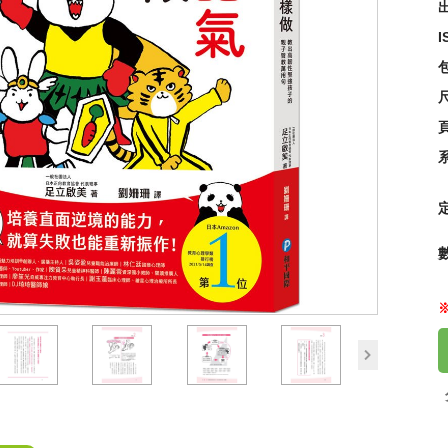
出
I
【可
95
尺
next