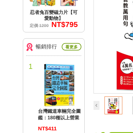
力片【可
忍者兔百變磁力片【可
忍者兔百變磁力片
】
愛動物】
愛動物】
$795
NT$795
NT$7
定價 1200
定價 1200
暢銷排行
看更多
1
prev
台灣鐵道車輛完全圖
鑑：180種以上營業
車輛詳盡介紹
NT$411