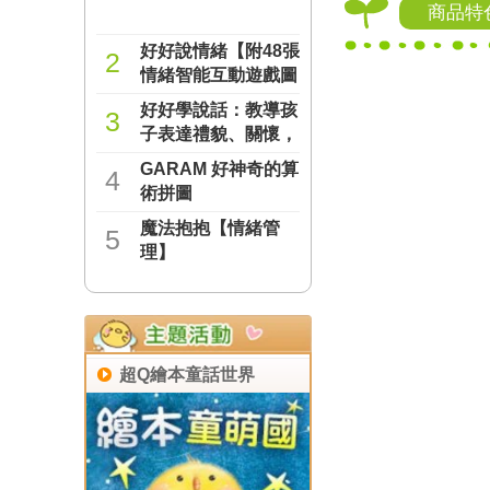
商品特
好好說情緒【附48張
2
情緒智能互動遊戲圖
卡】
好好學說話：教導孩
NT$277
3
子表達禮貌、關懷，
避免衝突的溝通方法
GARAM 好神奇的算
NT$237
4
（附18張好人緣互動
術拼圖
遊戲圖卡）
魔法抱抱【情緒管
NT$221
5
理】
NT$221
超Q繪本童話世界