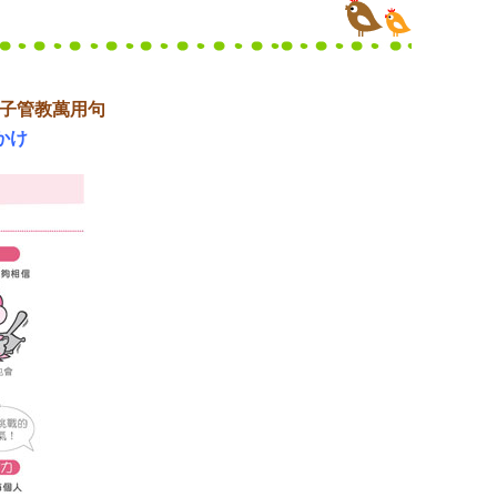
子管教萬用句
かけ