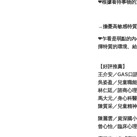
❤根據看待事物的
→擔憂高敏感特質
❤乍看是弱點的內
揮特質的環境、給
【好評推薦】
王介安／GAS口
吳姿盈／兒童職能
林仁廷／諮商心理
馬大元／身心科醫師
陳質采／兒童精神
陳麗雲／資深國小
曾心怡／臨床心理